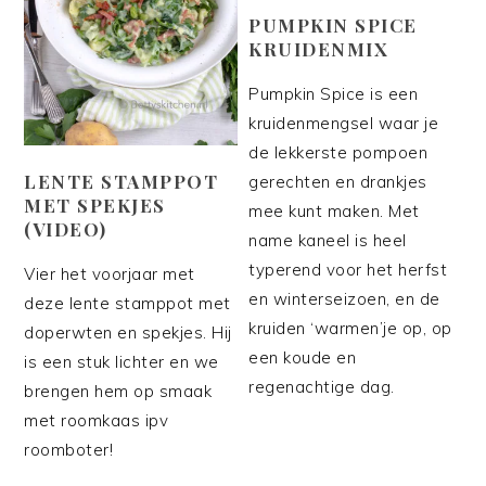
PUMPKIN SPICE
KRUIDENMIX
Pumpkin Spice is een
kruidenmengsel waar je
de lekkerste pompoen
LENTE STAMPPOT
gerechten en drankjes
MET SPEKJES
mee kunt maken. Met
(VIDEO)
name kaneel is heel
typerend voor het herfst
Vier het voorjaar met
en winterseizoen, en de
deze lente stamppot met
kruiden ‘warmen’je op, op
doperwten en spekjes. Hij
een koude en
is een stuk lichter en we
regenachtige dag.
brengen hem op smaak
met roomkaas ipv
roomboter!