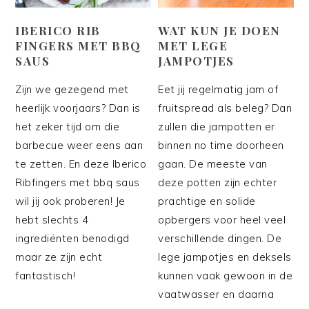
IBERICO RIB
WAT KUN JE DOEN
FINGERS MET BBQ
MET LEGE
SAUS
JAMPOTJES
Zijn we gezegend met
Eet jij regelmatig jam of
heerlijk voorjaars? Dan is
fruitspread als beleg? Dan
het zeker tijd om die
zullen die jampotten er
barbecue weer eens aan
binnen no time doorheen
te zetten. En deze Iberico
gaan. De meeste van
Ribfingers met bbq saus
deze potten zijn echter
wil jij ook proberen! Je
prachtige en solide
hebt slechts 4
opbergers voor heel veel
ingrediënten benodigd
verschillende dingen. De
maar ze zijn echt
lege jampotjes en deksels
fantastisch!
kunnen vaak gewoon in de
vaatwasser en daarna