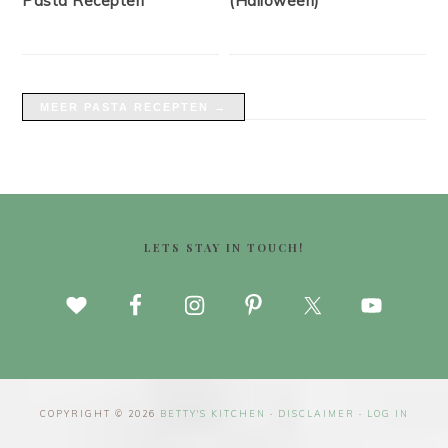
Pasta Recepten
(Halloween)
MEER PASTA RECEPTEN →
FOOTER
LETS STAY IN TOUCH!
COPYRIGHT © 2026
BETTY'S KITCHEN
·
DISCLAIMER
·
LOG IN