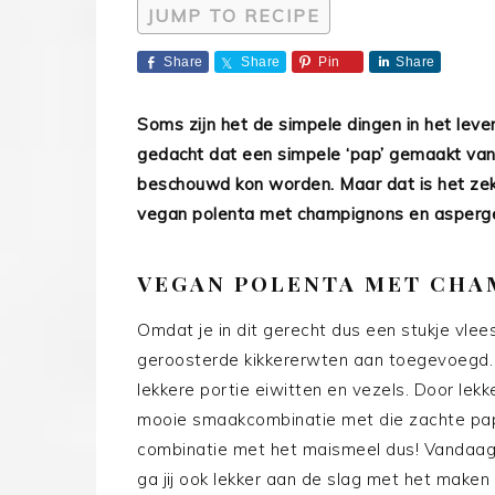
JUMP TO RECIPE
Share
Share
Pin
Share
Soms zijn het de simpele dingen in het leve
gedacht dat een simpele ‘pap’ gemaakt va
beschouwd kon worden. Maar dat is het zeke
vegan polenta met champignons en asperg
VEGAN POLENTA MET CHA
Omdat je in dit gerecht dus een stukje vle
geroosterde kikkererwten aan toegevoegd.
lekkere portie eiwitten en vezels. Door lek
mooie smaakcombinatie met die zachte pap 
combinatie met het maismeel dus! Vandaag 
ga jij ook lekker aan de slag met het mak