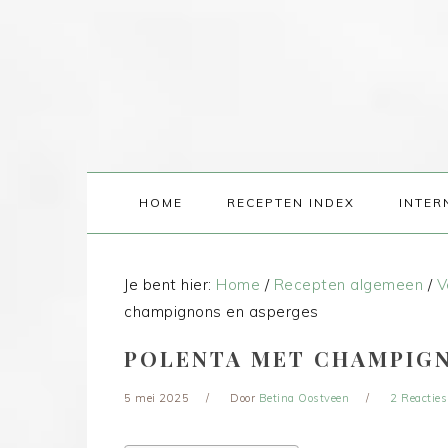
HOME
RECEPTEN INDEX
INTER
Je bent hier:
Home
/
Recepten algemeen
/
V
champignons en asperges
POLENTA MET CHAMPIGN
5 mei 2025
Door
Betina Oostveen
2 Reacties