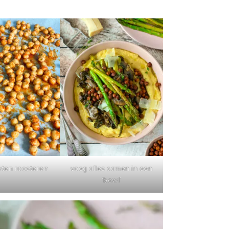
wten roosteren
voeg alles samen in een
‘bowl’