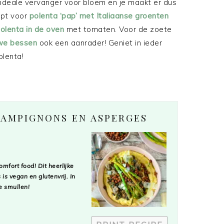
ideale vervanger voor bloem en je maakt er dus
ept voor
polenta ‘pap’ met Italiaanse groenten
olenta in de oven
met tomaten. Voor de zoete
uwe bessen
ook een aanrader! Geniet in ieder
olenta!
HAMPIGNONS EN ASPERGES
fort food! Dit heerlijke
s vegan en glutenvrij. In
e smullen!