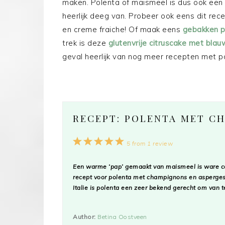
maken. Polenta of maismeel is dus ook een 
heerlijk deeg van. Probeer ook eens dit rec
en creme fraiche! Of maak eens
gebakken p
trek is deze
glutenvrije citruscake met bla
geval heerlijk van nog meer recepten met p
RECEPT: POLENTA MET C
1
2
3
4
5
5
from
1
review
Star
Stars
Stars
Stars
Stars
Een warme ‘pap’ gemaakt van maismeel is ware com
recept voor polenta met champignons en asperges i
Italie is polenta een zeer bekend gerecht om van t
Author:
Betina Oostveen