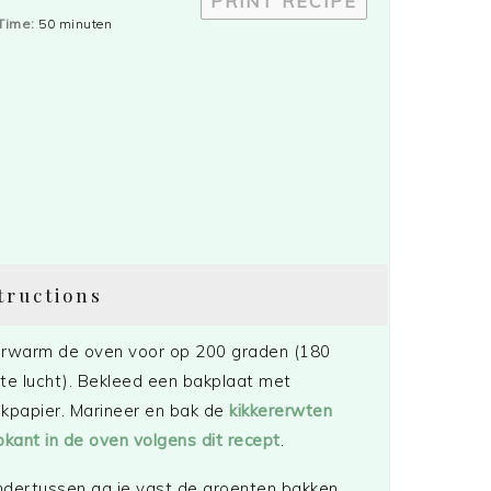
PRINT RECIPE
Time:
50 minuten
tructions
rwarm de oven voor op 200 graden (180
te lucht). Bekleed een bakplaat met
kpapier. Marineer en bak de
kikkererwten
okant in de oven volgens dit recept
.
dertussen ga je vast de groenten bakken.