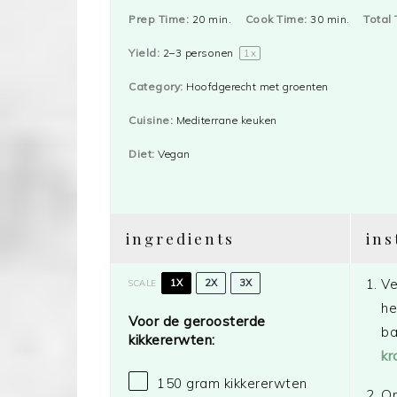
Prep Time:
20 min.
Cook Time:
30 min.
Total 
Yield:
2
–
3
personen
1
x
Category:
Hoofdgerecht met groenten
Cuisine:
Mediterrane keuken
Diet:
Vegan
ingredients
ins
Ve
1X
2X
3X
SCALE
he
Voor de geroosterde
ba
kikkererwten:
kr
150 gram
kikkererwten
On