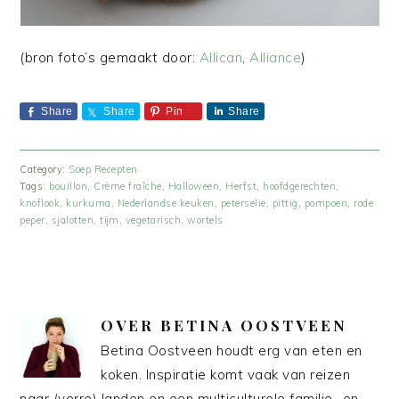
(bron foto’s gemaakt door:
Allican
,
Alliance
)
Share
Share
Pin
Share
Category:
Soep Recepten
Tags:
bouillon
,
Crème fraîche
,
Halloween
,
Herfst
,
hoofdgerechten
,
knoflook
,
kurkuma
,
Nederlandse keuken
,
peterselie
,
pittig
,
pompoen
,
rode
peper
,
sjalotten
,
tijm
,
vegetarisch
,
wortels
OVER
BETINA OOSTVEEN
Betina Oostveen houdt erg van eten en
koken. Inspiratie komt vaak van reizen
naar (verre) landen en een multiculturele familie- en