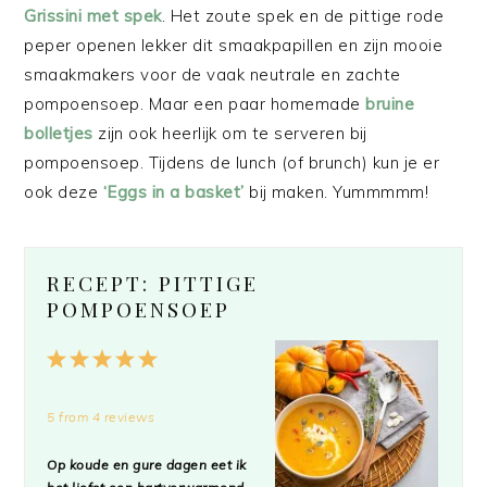
Grissini met spek
. Het zoute spek en de pittige rode
peper openen lekker dit smaakpapillen en zijn mooie
smaakmakers voor de vaak neutrale en zachte
pompoensoep. Maar een paar homemade
bruine
bolletjes
zijn ook heerlijk om te serveren bij
pompoensoep. Tijdens de lunch (of brunch) kun je er
ook deze
‘Eggs in a basket’
bij maken. Yummmmm!
RECEPT: PITTIGE
POMPOENSOEP
1
2
3
4
5
Star
Stars
Stars
Stars
Stars
5
from
4
reviews
Op koude en gure dagen eet ik