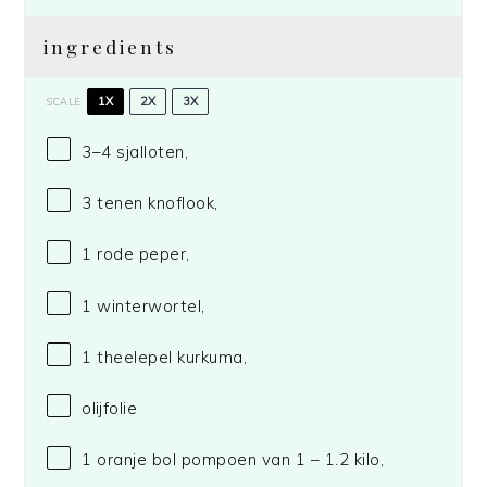
ingredients
1X
2X
3X
SCALE
3
–
4
sjalloten,
3
tenen knoflook,
1
rode peper,
1
winterwortel,
1
theelepel kurkuma,
olijfolie
1
oranje bol pompoen van 1 – 1.2 kilo,