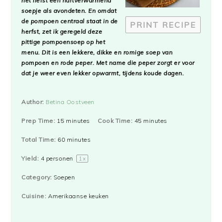
het liefst een hartverwarmend
soepje als avondeten. En omdat
de pompoen centraal staat in de
PRINT RECIPE
herfst, zet ik geregeld deze
pittige pompoensoep op het
menu. Dit is een lekkere, dikke en romige soep van
pompoen en rode peper. Met name die peper zorgt er voor
dat je weer even lekker opwarmt, tijdens koude dagen.
Author:
Betina Oostveen
Prep Time:
15 minutes
Cook Time:
45 minutes
Total Time:
60 minutes
Yield:
4
personen
1
x
Category:
Soepen
Cuisine:
Amerikaanse keuken