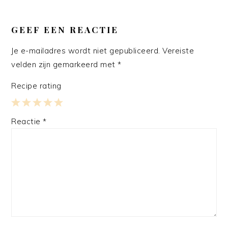
GEEF EEN REACTIE
Je e-mailadres wordt niet gepubliceerd.
Vereiste
velden zijn gemarkeerd met
*
Recipe rating
1
2
3
4
5
Reactie
*
Star
Stars
Stars
Stars
Stars