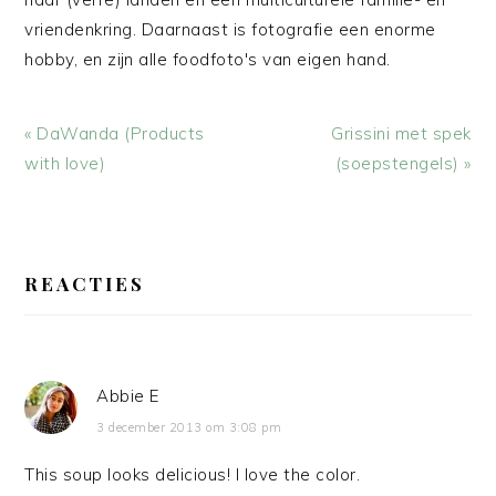
vriendenkring. Daarnaast is fotografie een enorme
hobby, en zijn alle foodfoto's van eigen hand.
Vorig
Volgend
« DaWanda (Products
Grissini met spek
bericht:
bericht:
with love)
(soepstengels) »
LEES
INTERACTIES
REACTIES
Abbie E
3 december 2013 om 3:08 pm
This soup looks delicious! I love the color.