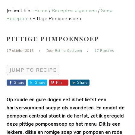
Je bent hier:
Home
/
Recepten algemeen
/
Soep
Recepten
/
Pittige Pompoensoep
PITTIGE POMPOENSOEP
17 oktober 2013
Door
Betina Oostveen
17 Reacties
JUMP TO RECIPE
Share
Share
Pin
Share
Op koude en gure dagen eet ik het liefst een
hartverwarmend soepje als avondeten. En omdat de
pompoen centraal staat in de herfst, zet ik geregeld
deze pittige pompoensoep op het menu. Dit is ee
n
lekkere, dikke en romige soep van pompoen en rode