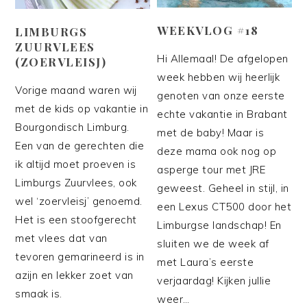
WEEKVLOG #18
LIMBURGS
ZUURVLEES
Hi Allemaal! De afgelopen
(ZOERVLEISJ)
week hebben wij heerlijk
Vorige maand waren wij
genoten van onze eerste
met de kids op vakantie in
echte vakantie in Brabant
Bourgondisch Limburg.
met de baby! Maar is
Een van de gerechten die
deze mama ook nog op
ik altijd moet proeven is
asperge tour met JRE
Limburgs Zuurvlees, ook
geweest. Geheel in stijl, in
wel ‘zoervleisj’ genoemd.
een Lexus CT500 door het
Het is een stoofgerecht
Limburgse landschap! En
met vlees dat van
sluiten we de week af
tevoren gemarineerd is in
met Laura’s eerste
azijn en lekker zoet van
verjaardag! Kijken jullie
smaak is.
weer…