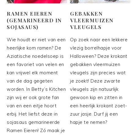
RAMEN EIEREN
GEBAKKEN
(GEMARINEERD IN
VLEERMUIZEN
SOJASAUS)
VLEUGELS
Wie houdt er niet van een
Op zoek naar een lekkere
heerlijke kom ramen? De
vlezig borrelhapje voor
Aziatische noedelsoep is
Halloween? Deze krokant
een favoriet van velen en
gebakken vleermuizen
kan vrijwel elk moment
vleugels zijn precies wat
van de dag gegeten
je zoekt! Deze zwarte
worden. In Betty’s Kitchen
vleugels zijn natuurlijk
zijn wij er ook grote fan
gewoon kip en zitten in
van en een eitje hoort
een heerlijk krokant zoet-
erbij. Het liefst deze in
zuur jasje. Durf jij een
sojasaus gemarineerde
hapje te nemen?
Ramen Eieren! Zó maak je