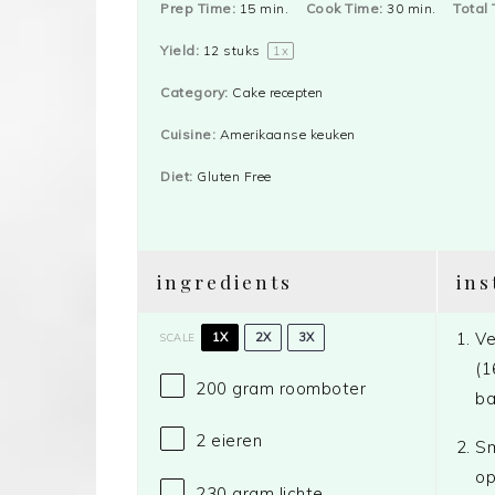
Prep Time:
15 min.
Cook Time:
30 min.
Total 
Yield:
12
stuks
1
x
Category:
Cake recepten
Cuisine:
Amerikaanse keuken
Diet:
Gluten Free
ingredients
ins
Ve
1X
2X
3X
SCALE
(1
200 gram
roomboter
ba
2
eieren
Sm
op
230 gram
lichte