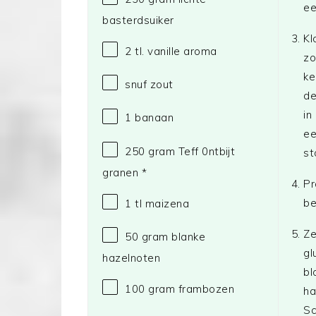
ee
basterdsuiker
Kl
2
tl. vanille aroma
zo
ke
snuf zout
de
in
1
banaan
ee
250 gram
Teff 0ntbijt
st
granen *
Pr
be
1
tl maizena
Ze
50 gram
blanke
gl
hazelnoten
bl
100 gram
frambozen
ha
Sc