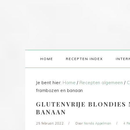
HOME
RECEPTEN INDEX
INTER
Je bent hier:
Home
/
Recepten algemeen
/
C
frambozen en banaan
GLUTENVRIJE BLONDIES
BANAAN
25 februari 2022
Door
Nanda Appelman
4 Re