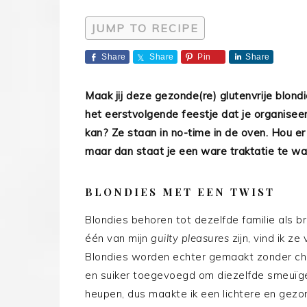
JUMP TO RECIPE
Share
Share
Pin
Share
Maak jij deze gezonde(re) glutenvrije blon
het eerstvolgende feestje dat je organise
kan? Ze staan in no-time in de oven. Hou e
maar dan staat je een ware traktatie te wa
BLONDIES MET EEN TWIST
Blondies behoren tot dezelfde familie als 
één van mijn
guilty pleasures
zijn, vind ik z
Blondies worden echter gemaakt zonder ch
en suiker toegevoegd om diezelfde smeuïge 
heupen, dus maakte ik een lichtere en gezo