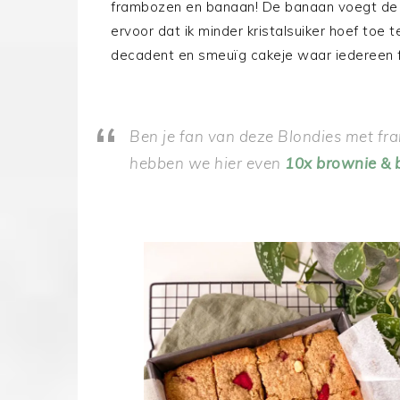
frambozen en banaan! De banaan voegt de 
ervoor dat ik minder kristalsuiker hoef toe
decadent en smeuïg cakeje waar iedereen f
Ben je fan van deze Blondies met fr
hebben we hier even
10x brownie & 