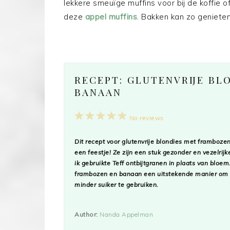
lekkere smeuïge muffins voor bij de koffie o
deze
appel muffins
. Bakken kan zo genieten 
RECEPT: GLUTENVRIJE BL
BANAAN
1
2
3
4
5
No reviews
Star
Stars
Stars
Stars
Stars
Dit recept voor glutenvrije blondies met framboze
een feestje! Ze zijn een stuk gezonder en vezelri
ik gebruikte Teff ontbijtgranen in plaats van bloem
frambozen en banaan een uitstekende manier om h
minder suiker te gebruiken.
Author:
Nanda Appelman