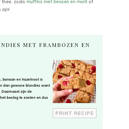
f thee, zoals
muffins met bessen en munt
of
zijn!
ONDIES MET FRAMBOZEN EN
n, banaan en hazelnoot is
jker dan gewone blondies want
. Daarnaast zijn de
et beslag te zoeten en dus
PRINT RECIPE