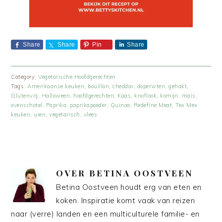
Share
Share
Pin
Share
Category:
Vegetarische Hoofdgerechten
Tags:
Amerikaanse keuken
,
bouillon
,
cheddar
,
doperwten
,
gehakt
,
Glutenvrij
,
Halloween
,
hoofdgerechten
,
Kaas
,
knoflook
,
komijn
,
mais
,
ovenschotel
,
Paprika
,
paprikapoeder
,
Quinoa
,
Redefine Meat
,
Tex Mex
keuken
,
uien
,
vegetarisch
,
vlees
OVER
BETINA OOSTVEEN
Betina Oostveen houdt erg van eten en
koken. Inspiratie komt vaak van reizen
naar (verre) landen en een multiculturele familie- en