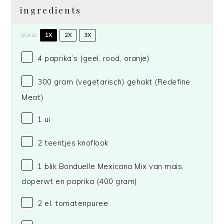
ingredients
1X
2X
3X
SCALE
4
paprika’s (geel, rood, oranje)
300 gram
(vegetarisch) gehakt
(Redefine
Meat)
1
ui
2
teentjes knoflook
1
blik Bonduelle Mexicana Mix van mais,
doperwt en paprika (
400 gram
)
2
el. tomatenpuree