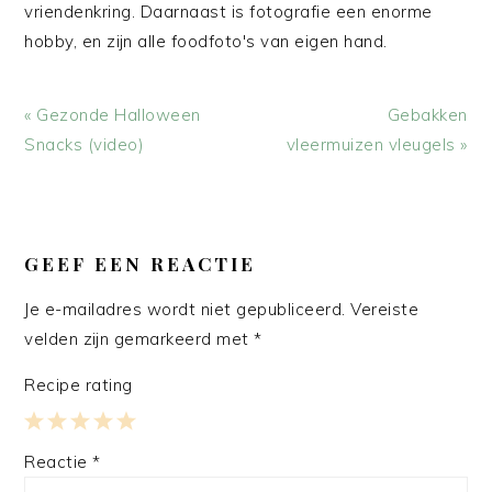
vriendenkring. Daarnaast is fotografie een enorme
hobby, en zijn alle foodfoto's van eigen hand.
Vorig
Volgend
« Gezonde Halloween
Gebakken
bericht:
bericht:
Snacks (video)
vleermuizen vleugels »
LEES
INTERACTIES
GEEF EEN REACTIE
Je e-mailadres wordt niet gepubliceerd.
Vereiste
velden zijn gemarkeerd met
*
Recipe rating
1
2
3
4
5
Reactie
*