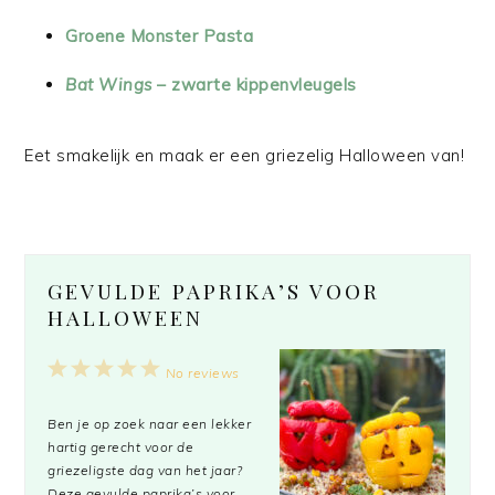
Groene Monster Pasta
Bat Wings
– zwarte kippenvleugels
Eet smakelijk en maak er een griezelig Halloween van!
GEVULDE PAPRIKA’S VOOR
HALLOWEEN
1
2
3
4
5
No reviews
Star
Stars
Stars
Stars
Stars
Ben je op zoek naar een lekker
hartig gerecht voor de
griezeligste dag van het jaar?
Deze gevulde paprika’s voor