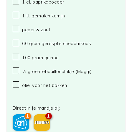
1
el. paprikapoeder
1
tl. gemalen komijn
peper & zout
60 gram
geraspte cheddarkaas
100 gram
quinoa
½
groentebouillonblokje
(Maggi)
olie, voor het bakken
Direct in je mandje bij:
1
1