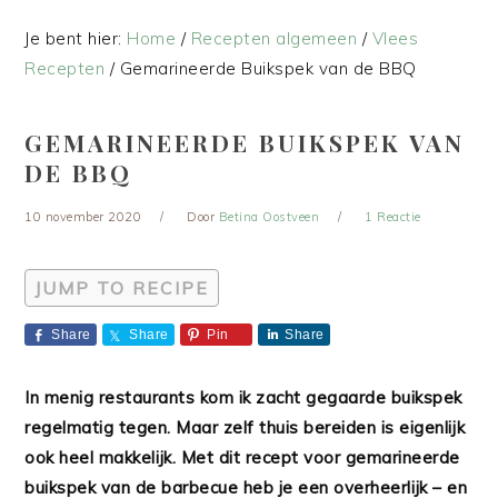
Je bent hier:
Home
/
Recepten algemeen
/
Vlees
Recepten
/
Gemarineerde Buikspek van de BBQ
GEMARINEERDE BUIKSPEK VAN
DE BBQ
10 november 2020
Door
Betina Oostveen
1 Reactie
JUMP TO RECIPE
Share
Share
Pin
Share
In menig restaurants kom ik zacht gegaarde buikspek
regelmatig tegen. Maar zelf thuis bereiden is eigenlijk
ook heel makkelijk. Met dit recept voor gemarineerde
buikspek van de barbecue heb je een overheerlijk – en