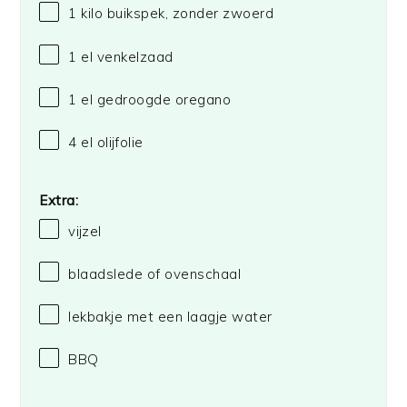
1
kilo buikspek, zonder zwoerd
1
el venkelzaad
1
el gedroogde oregano
4
el olijfolie
Extra:
vijzel
blaadslede of ovenschaal
lekbakje met een laagje water
BBQ