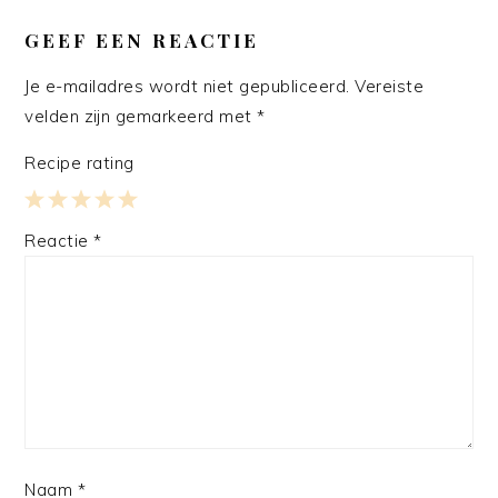
GEEF EEN REACTIE
Je e-mailadres wordt niet gepubliceerd.
Vereiste
velden zijn gemarkeerd met
*
Recipe rating
1
2
3
4
5
Reactie
*
Star
Stars
Stars
Stars
Stars
Naam
*