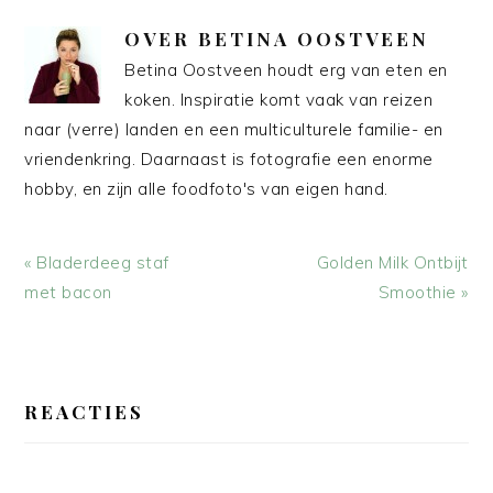
OVER
BETINA OOSTVEEN
Betina Oostveen houdt erg van eten en
koken. Inspiratie komt vaak van reizen
naar (verre) landen en een multiculturele familie- en
vriendenkring. Daarnaast is fotografie een enorme
hobby, en zijn alle foodfoto's van eigen hand.
Vorig
Volgend
« Bladerdeeg staf
Golden Milk Ontbijt
bericht:
bericht:
met bacon
Smoothie »
LEES
INTERACTIES
REACTIES