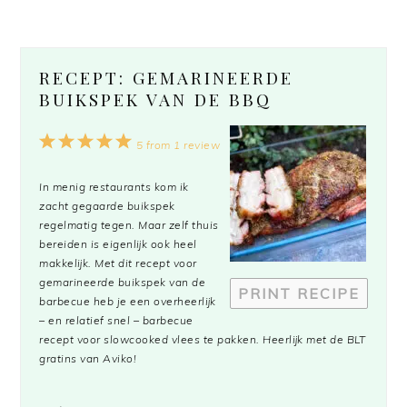
RECEPT: GEMARINEERDE
BUIKSPEK VAN DE BBQ
1
2
3
4
5
5
from
1
review
Star
Stars
Stars
Stars
Stars
In menig restaurants kom ik
zacht gegaarde buikspek
regelmatig tegen. Maar zelf thuis
bereiden is eigenlijk ook heel
makkelijk. Met dit recept voor
gemarineerde buikspek van de
PRINT RECIPE
barbecue heb je een overheerlijk
– en relatief snel – barbecue
recept voor slowcooked vlees te pakken. Heerlijk met de BLT
gratins van Aviko!