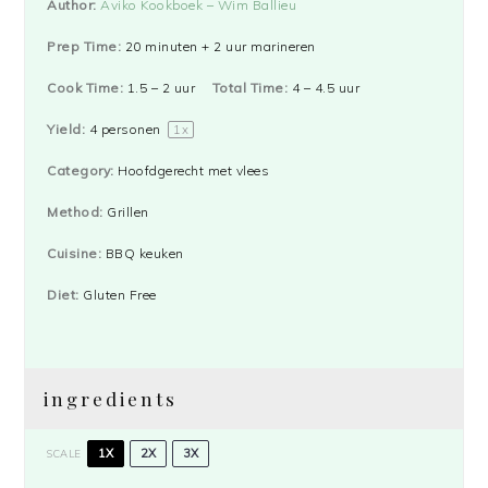
Author:
Aviko Kookboek – Wim Ballieu
Prep Time:
20 minuten + 2 uur marineren
Cook Time:
1.5 – 2 uur
Total Time:
4 – 4.5 uur
Yield:
4
personen
1
x
Category:
Hoofdgerecht met vlees
Method:
Grillen
Cuisine:
BBQ keuken
Diet:
Gluten Free
ingredients
1X
2X
3X
SCALE