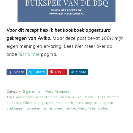
Voor dit recept heb ik het kookboek opgestuurd
gekregen van Aviko.
Maar deze post bevat 100% mijn
eigen mening en ervaring. Lees hier meer over op
onze
disclaimer
pagina.
Share
Share
Pin
Share
Category:
Bijgerechten
,
Vlees Recepten
Tags:
aardappels
,
Amerikaanse keuken
,
Aviko
,
Bacon
,
BBQ Recepten
,
buikspek
,
Glutenvrij
,
gruyere
,
Kaas
,
ontbijtspek
,
oregano
,
slagroom
,
speklappen
,
tomaten
,
varkensvlees
,
venkel
,
vlees
,
Wim Ballieu