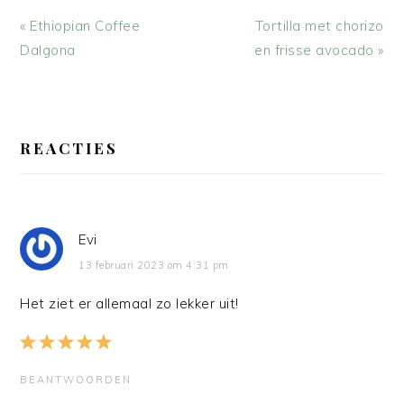
Vorig
Volgend
« Ethiopian Coffee
Tortilla met chorizo
bericht:
bericht:
Dalgona
en frisse avocado »
LEES
INTERACTIES
REACTIES
Evi
13 februari 2023 om 4:31 pm
Het ziet er allemaal zo lekker uit!
BEANTWOORDEN