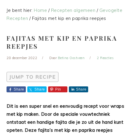
Je bent hier:
Home
/
Recepten algemeen
/
Gevogelte
Recepten
/
Fajitas met kip en paprika reepjes
FAJITAS MET KIP EN PAPRIKA
REEPJES
28 december 2022
Door
Betina Oostveen
2 Reacties
JUMP TO RECIPE
Share
Share
Pin
Share
Dit is een super snel en eenvoudig recept voor wraps
met kip maken. Door de speciale vouwtechniek
ontstaat een handige fajita die je zo uit de hand kunt
opeten. Deze fajita’s met kip en paprika reepjes