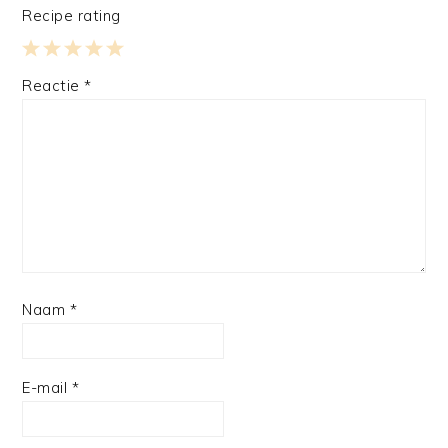
Recipe rating
1
2
3
4
5
Reactie
*
Star
Stars
Stars
Stars
Stars
Naam
*
E-mail
*