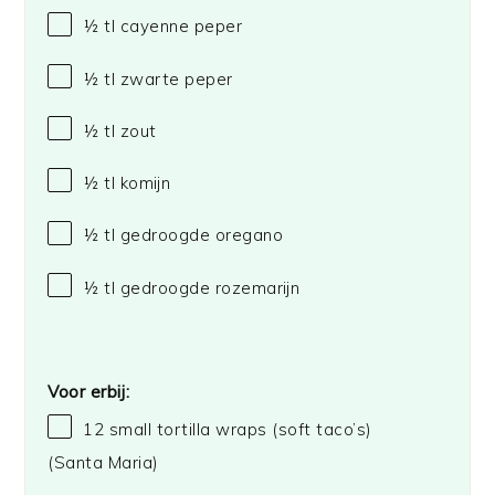
½
tl cayenne peper
½
tl zwarte peper
½
tl zout
½
tl komijn
½
tl gedroogde oregano
½
tl gedroogde rozemarijn
Voor erbij:
12
small tortilla wraps (soft taco’s)
(Santa Maria)