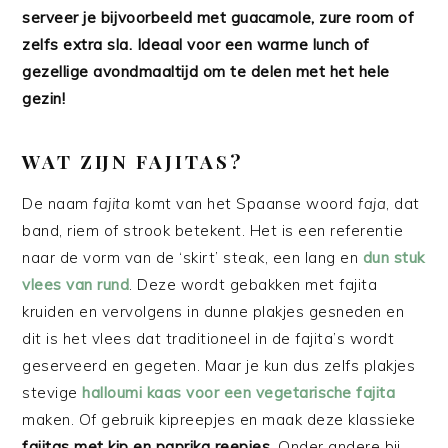
serveer je bijvoorbeeld met guacamole, zure room of
zelfs extra sla. Ideaal voor een warme lunch of
gezellige avondmaaltijd om te delen met het hele
gezin!
WAT ZIJN FAJITAS?
De naam
fajita
komt van het Spaanse woord
faja
, dat
band, riem of strook betekent. Het is een referentie
naar de vorm van de ‘skirt’ steak, een lang en
dun stuk
vlees van rund
. Deze wordt gebakken met fajita
kruiden en vervolgens in dunne plakjes gesneden en
dit is het vlees dat traditioneel in de fajita’s wordt
geserveerd en gegeten. Maar je kun dus zelfs plakjes
stevige
halloumi kaas voor een vegetarische fajita
maken. Of gebruik kipreepjes en maak deze klassieke
fajitas met kip en paprika reepjes
. Onder andere bij