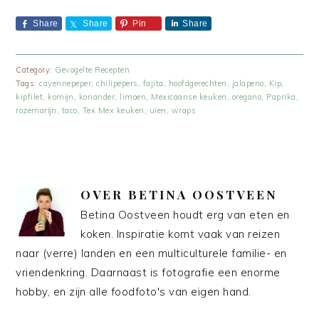
Share
Share
Pin
Share
Category:
Gevogelte Recepten
Tags:
cayennepeper
,
chilipepers
,
fajita
,
hoofdgerechten
,
jalapeno
,
Kip
,
kipfilet
,
komijn
,
koriander
,
limoen
,
Mexicaanse keuken
,
oregano
,
Paprika
,
rozemarijn
,
taco
,
Tex Mex keuken
,
uien
,
wraps
OVER
BETINA OOSTVEEN
Betina Oostveen houdt erg van eten en
koken. Inspiratie komt vaak van reizen
naar (verre) landen en een multiculturele familie- en
vriendenkring. Daarnaast is fotografie een enorme
hobby, en zijn alle foodfoto's van eigen hand.