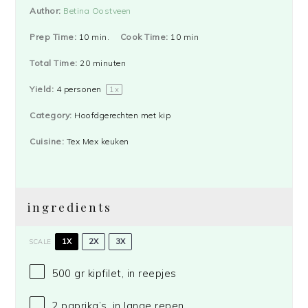
Author:
Betina Oostveen
Prep Time:
10 min.
Cook Time:
10 min
Total Time:
20 minuten
Yield:
4
personen
1
x
Category:
Hoofdgerechten met kip
Cuisine:
Tex Mex keuken
ingredients
1X
2X
3X
SCALE
500
gr kipfilet, in reepjes
2
paprika’s, in lange repen