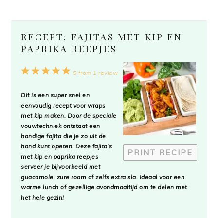
RECEPT: FAJITAS MET KIP EN
PAPRIKA REEPJES
1
2
3
4
5
5
from
1
review
Star
Stars
Stars
Stars
Stars
Dit is een super snel en
eenvoudig recept voor wraps
met kip maken. Door de speciale
vouwtechniek ontstaat een
handige fajita die je zo uit de
hand kunt opeten. Deze fajita’s
PRINT RECIPE
met kip en paprika reepjes
serveer je bijvoorbeeld met
guacamole, zure room of zelfs extra sla. Ideaal voor een
warme lunch of gezellige avondmaaltijd om te delen met
het hele gezin!