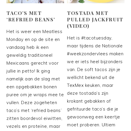
TACO’S MET
TOSTADA MET
‘REFRIED BEANS’
PULLED JACKFRUIT
(VIDEO)
Het is weer een Meatless
Het is #tacotuesday,
Monday en op de site en
maar tijdens de Nationale
vandaag heb ik een
#weekzondervlees maken
geweldig traditioneel
we er iets heel bijzonders
Mexicaans gerecht voor
van. De soft tacos zijn je
jullie in petto! Ik ging
wellicht bekend uit de
namelijk aan de slag met
TexMex keuken, maar
een opgebakken bonen
deze tostada’s zijn
puree om je wraps mee te
krokant gebakken of
vullen. Deze zogeheten
gefrituurde taco’s die je
taco’s met ‘refried beans’
gewoonweg een keertje
zitten boordevol eiwitten,
moet proberen. Ultiem
vezels en proteïne, maar