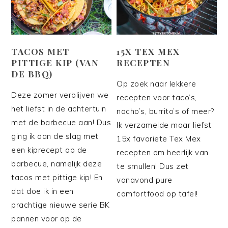
TACOS MET
15X TEX MEX
PITTIGE KIP (VAN
RECEPTEN
DE BBQ)
Op zoek naar lekkere
Deze zomer verblijven we
recepten voor taco’s,
het liefst in de achtertuin
nacho’s, burrito’s of meer?
met de barbecue aan! Dus
Ik verzamelde maar liefst
ging ik aan de slag met
15x favoriete Tex Mex
een kiprecept op de
recepten om heerlijk van
barbecue, namelijk deze
te smullen! Dus zet
tacos met pittige kip! En
vanavond pure
dat doe ik in een
comfortfood op tafel!
prachtige nieuwe serie BK
pannen voor op de