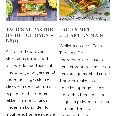
TACO’S AL PASTOR
TACO’S MET
(IN DUTCH OVEN –
GEHAKT EN MAIS
BBQ)
Welkom op deze Taco
Als je het hebt over
Tuesday! De
Mexicaans streetfood,
doordeweekse dinsdag is
dan worden de taco’s al
perfect voor een snelle en
Pastor al gauw genoemd!
eenvoudige maaltijd uit de
Deze taco’s gevuld met
Tex Mex keuken, zoals
vlees van de shoarma spit
deze knapperige taco’s
is pure comfortood en
met gehakt en mais. En
lekker fris met ananas,
als je simpelweg een paar
limoen en koriander! Ik
ingredienten als
maakte echter een versie
standaard in je