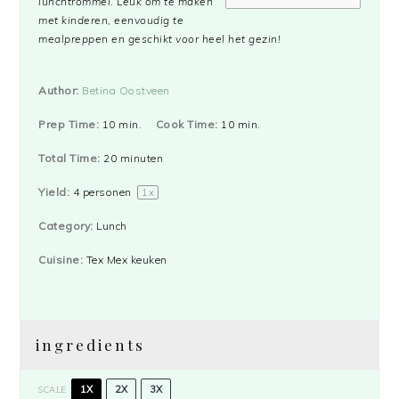
lunchtrommel. Leuk om te maken
met kinderen, eenvoudig te
mealpreppen en geschikt voor heel het gezin!
Author:
Betina Oostveen
Prep Time:
10 min.
Cook Time:
10 min.
Total Time:
20 minuten
Yield:
4
personen
1
x
Category:
Lunch
Cuisine:
Tex Mex keuken
ingredients
1X
2X
3X
SCALE