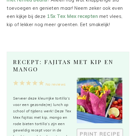
toevoegen en genieten maar! Neem zeker ook even
een kijkje bij deze
15x Tex Mex recepten
met vlees,
kip of lekker nog meer groenten. Eet smakelijk!
RECEPT: FAJITAS MET KIP EN
MANGO
1
2
3
4
5
No reviews
Star
Stars
Stars
Stars
Stars
Serveer deze kleurrijke tortilla’s
voor een gezonde(re) lunch op
school of tijdens werk! Deze Tex
Mex fajitas met kip, mango en
rode bieten tortilla’s zijn een
geweldig recept voor in de
PRINT RECIPE