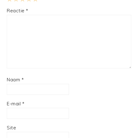
1
2
3
4
5
Reactie
*
Star
Stars
Stars
Stars
Stars
Naam
*
E-mail
*
Site