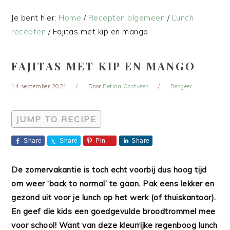
Je bent hier:
Home
/
Recepten algemeen
/
Lunch
recepten
/
Fajitas met kip en mango
FAJITAS MET KIP EN MANGO
14 september 2021
Door
Betina Oostveen
Reageer
JUMP TO RECIPE
Share
Share
Pin
Share
De zomervakantie is toch echt voorbij dus hoog tijd
om weer ‘back to normal’ te gaan. Pak eens lekker en
gezond uit voor je lunch op het werk (of thuiskantoor).
En geef die kids een goedgevulde broodtrommel mee
voor school! Want van deze kleurrijke regenboog lunch