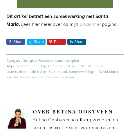
Dit artikel betreft een samenwerking met Santa
Maria.
Lees hier meer over op mijn
disclaimer
pagina.
Share
Share
Pin
Share
Category:
Gevogelte Recepten
,
Lunch recepten
Tags:
avocado
,
fajita
,
Kip
,
koriander
,
limoen
,
little gem
,
mango
,
peulvruchten
,
rode bieten
,
Rosti Mepal
,
samenwerkingen
,
Santa Maria
,
sla
,
Tex Mex keuken
,
wraps
,
zwarte bonen
OVER
BETINA OOSTVEEN
Betina Oostveen houdt erg van eten en
koken. Inspiratie komt vaak van reizen