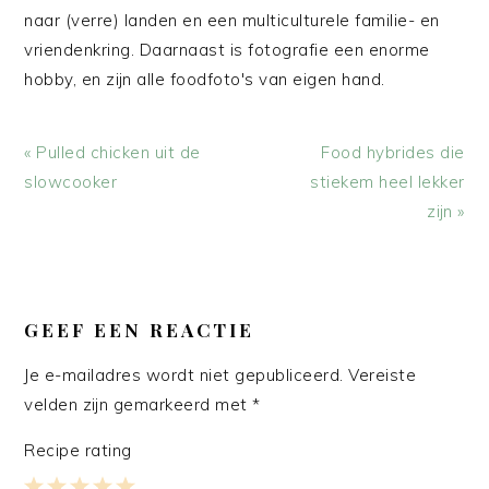
naar (verre) landen en een multiculturele familie- en
vriendenkring. Daarnaast is fotografie een enorme
hobby, en zijn alle foodfoto's van eigen hand.
Vorig
Volgend
« Pulled chicken uit de
Food hybrides die
bericht:
bericht:
slowcooker
stiekem heel lekker
zijn »
LEES
INTERACTIES
GEEF EEN REACTIE
Je e-mailadres wordt niet gepubliceerd.
Vereiste
velden zijn gemarkeerd met
*
Recipe rating