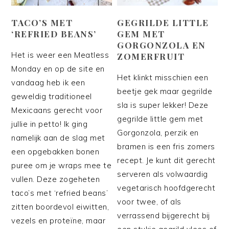
TACO’S MET
GEGRILDE LITTLE
‘REFRIED BEANS’
GEM MET
GORGONZOLA EN
Het is weer een Meatless
ZOMERFRUIT
Monday en op de site en
Het klinkt misschien een
vandaag heb ik een
beetje gek maar gegrilde
geweldig traditioneel
sla is super lekker! Deze
Mexicaans gerecht voor
gegrilde little gem met
jullie in petto! Ik ging
Gorgonzola, perzik en
namelijk aan de slag met
bramen is een fris zomers
een opgebakken bonen
recept. Je kunt dit gerecht
puree om je wraps mee te
serveren als volwaardig
vullen. Deze zogeheten
vegetarisch hoofdgerecht
taco’s met ‘refried beans’
voor twee, of als
zitten boordevol eiwitten,
verrassend bijgerecht bij
vezels en proteïne, maar