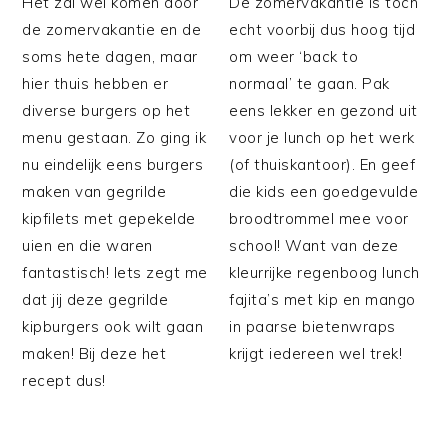
Het zal wel komen door
De zomervakantie is toch
de zomervakantie en de
echt voorbij dus hoog tijd
soms hete dagen, maar
om weer ‘back to
hier thuis hebben er
normaal’ te gaan. Pak
diverse burgers op het
eens lekker en gezond uit
menu gestaan. Zo ging ik
voor je lunch op het werk
nu eindelijk eens burgers
(of thuiskantoor). En geef
maken van gegrilde
die kids een goedgevulde
kipfilets met gepekelde
broodtrommel mee voor
uien en die waren
school! Want van deze
fantastisch! Iets zegt me
kleurrijke regenboog lunch
dat jij deze gegrilde
fajita’s met kip en mango
kipburgers ook wilt gaan
in paarse bietenwraps
maken! Bij deze het
krijgt iedereen wel trek!
recept dus!