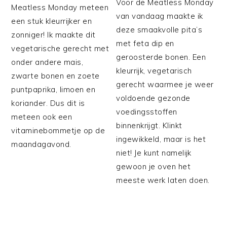
Voor de Meatless Monday
Meatless Monday meteen
van vandaag maakte ik
een stuk kleurrijker en
deze smaakvolle pita’s
zonniger! Ik maakte dit
met feta dip en
vegetarische gerecht met
geroosterde bonen. Een
onder andere mais,
kleurrijk, vegetarisch
zwarte bonen en zoete
gerecht waarmee je weer
puntpaprika, limoen en
voldoende gezonde
koriander. Dus dit is
voedingsstoffen
meteen ook een
binnenkrijgt. Klinkt
vitaminebommetje op de
ingewikkeld, maar is het
maandagavond.
niet! Je kunt namelijk
gewoon je oven het
meeste werk laten doen.