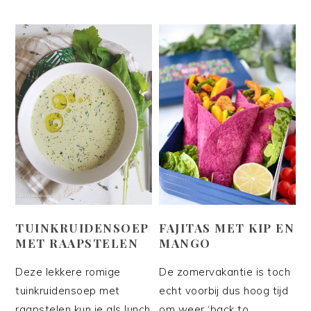
TUINKRUIDENSOEP
FAJITAS MET KIP EN
MET RAAPSTELEN
MANGO
Deze lekkere romige
De zomervakantie is toch
tuinkruidensoep met
echt voorbij dus hoog tijd
raapstelen kun je als lunch
om weer ‘back to