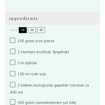
ingredients
1X
2X
3X
SCALE
100 gram
orzo pasta
2
teentjes knoflook, fijngehakt
3
el olijfolie
150
ml rode wijn
2
blikken biologische gepelde tomaten (a
400
ml)
500 gram
cannellinibonen (uit blik)