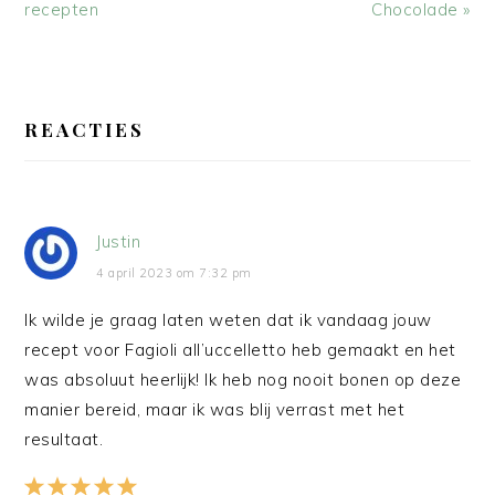
recepten
Chocolade »
LEES
INTERACTIES
REACTIES
Justin
4 april 2023 om 7:32 pm
Ik wilde je graag laten weten dat ik vandaag jouw
recept voor Fagioli all’uccelletto heb gemaakt en het
was absoluut heerlijk! Ik heb nog nooit bonen op deze
manier bereid, maar ik was blij verrast met het
resultaat.