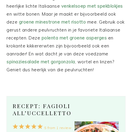
heerlijke lichte Italiaanse
venkelsoep met spekblokjes
en witte bonen. Maar je maakt er bijvoorbeeld ook
deze
groene minestrone met risotto
mee. Gebruik ook
gerust andere peulvruchten in je favoriete Italiaanse
recepten. Deze
polenta met groene asperges
en
krokante kikkererwten zijn bijvoorbeeld ook een
aanrader! En wat dacht je van deze voedzame
spinaziesalade met gorgonzola
, wortel en linzen?
Geniet dus heerlijk van die peulvruchten!
RECEPT: FAGIOLI
ALL’UCCELLETTO
1
2
3
4
5
5
from
1
review