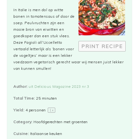
Star
Stars
Stars
Stars
Stars
In Italie is men dol op witte
bonen in tomatensaus of door de
soep. Peulvruchten zijn een
mooie bron van eiwitten en
goedkoper dan een stuk vlees.
Deze Fagioli all’Uccelletto
PRINT RECIPE
vertaald letterlijk als ‘bonen voor
de vogeltjes’ maar is een lekker
voedzaam vegetarisch gerecht waar wij mensen juist lekker
van kunnen smullen!
Author:
uit Delicious Magazine 2023 nr.3
Total Time:
25 minuten
Yield:
4
personen
1
x
Category:
Hoofdgerechten met groenten
Cuisine:
Italiaanse keuken