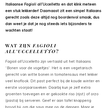
Italiaanse
Fagioli all’Uccelletto
en dat klink meteen
een stuk lekkerder! Daarnaast zit een simpel Italiaans
gerecht zoals deze altijd nog boordenvol smaak, dus
dan weet je dat je nog steeds iets bijzonders te
wachten staat!
WAT ZIJN
FAGIOLI
ALL’UCCELLETTO
?
Fagioli all’Uccelletto
zijn vertaald uit het Italiaans
“
Bonen voor de vogeltjes
“. Het is een vegetarisch
gerecht van witte bonen in tomatensaus met lekker
veel knoflook. Dit past perfect bij de koude winter en
eerste voorjaarsweken. Daarbij kun je zelf extra
groenten toevegen en er gekookte
riso
(rijst) of
orzo
(pasta) bij serveren. Geef er aan tafel knapperig
brood bij, om die saus mee op de deppen. Maar je