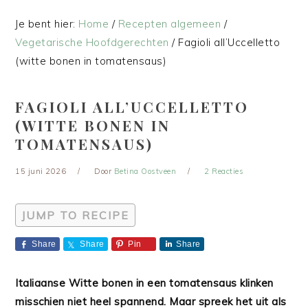
Je bent hier:
Home
/
Recepten algemeen
/
Vegetarische Hoofdgerechten
/
Fagioli all’Uccelletto
(witte bonen in tomatensaus)
FAGIOLI ALL’UCCELLETTO
(WITTE BONEN IN
TOMATENSAUS)
15 juni 2026
Door
Betina Oostveen
2 Reacties
JUMP TO RECIPE
Share
Share
Pin
Share
Italiaanse Witte bonen in een tomatensaus klinken
misschien niet heel spannend. Maar spreek het uit als