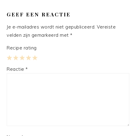
GEEF EEN REACTIE
Je e-mailadres wordt niet gepubliceerd.
Vereiste
velden zijn gemarkeerd met
*
Recipe rating
1
2
3
4
5
Reactie
*
Star
Stars
Stars
Stars
Stars