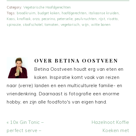
Category:
Vegetarische Hoofdgerechten
Tags:
broodkruim
,
budget koken
,
hoofdgerechten
,
italiaanse kruiden
,
Kaas
,
knoflook
,
orzo
,
pecorino
,
peterselie
,
peulvruchten
,
rijst
,
risotto
,
spinazie
,
stoofschotel
,
tomaten
,
vegetarisch
,
wijn
,
witte bonen
OVER
BETINA OOSTVEEN
Betina Oostveen houdt erg van eten en
koken. Inspiratie komt vaak van reizen
naar (verre) landen en een multiculturele familie- en
vriendenkring. Daarnaast is fotografie een enorme
hobby, en zijn alle foodfoto's van eigen hand.
Vorig
Volgend
« 10x Gin Tonic –
Hazelnoot Koffie
bericht:
bericht:
perfect serve –
Koeken met