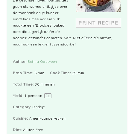
De gezonde havermouttaartjes
gaan als warme ontbijtjes over
de toonbank en je kunt er
eindeloos mee varieren. Ik
PRINT RECIPE
maakte een ‘Brookies’ baked
oats die eigenlijk onder de
noemer ‘gezonder genieten’ valt. Niet alleen als ontbijt,
maar ook een lekker tussendoortje!
Author:
Betina Oostveen
Prep Time:
5 min.
Cook Time:
25 min.
Total Time:
30 minuten
Yield:
1
persoon
1
x
Category:
Ontbijt
Cuisine:
Amerikaanse keuken
Diet:
Gluten Free