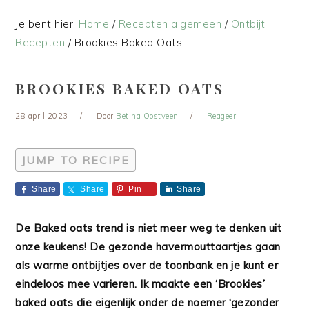
Je bent hier:
Home
/
Recepten algemeen
/
Ontbijt
Recepten
/
Brookies Baked Oats
BROOKIES BAKED OATS
28 april 2023
Door
Betina Oostveen
Reageer
JUMP TO RECIPE
Share
Share
Pin
Share
De Baked oats trend is niet meer weg te denken uit
onze keukens! De gezonde havermouttaartjes gaan
als warme ontbijtjes over de toonbank en je kunt er
eindeloos mee varieren. Ik maakte een ‘Brookies’
baked oats die eigenlijk onder de noemer ‘gezonder