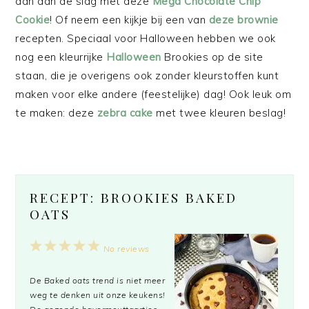
dan aan de slag met deze
Mega Chocolate Chip
Cookie
! Of neem een kijkje bij een van
deze brownie
recepten. Speciaal voor Halloween hebben we ook
nog een kleurrijke
Halloween
Brookies op de site
staan, die je overigens ook zonder kleurstoffen kunt
maken voor elke andere (feestelijke) dag! Ook leuk om
te maken: deze
zebra cake
met twee kleuren beslag!
RECEPT: BROOKIES BAKED
OATS
1
2
3
4
5
No reviews
Star
Stars
Stars
Stars
Stars
De Baked oats trend is niet meer
weg te denken uit onze keukens!