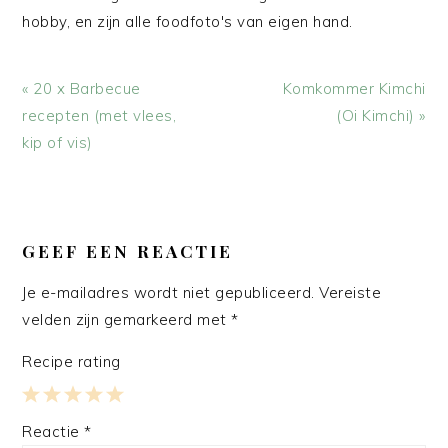
hobby, en zijn alle foodfoto's van eigen hand.
Vorig
Volgend
« 20 x Barbecue
Komkommer Kimchi
bericht:
bericht:
recepten (met vlees,
(Oi Kimchi) »
kip of vis)
LEES
INTERACTIES
GEEF EEN REACTIE
Je e-mailadres wordt niet gepubliceerd.
Vereiste
velden zijn gemarkeerd met
*
Recipe rating
1
2
3
4
5
Reactie
*