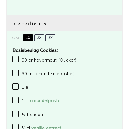
ingredients
1X
2X
3X
SCALE
Basisbeslag Cookies:
60
gr havermout
(Quaker)
60
ml amandelmelk (
4
el)
1
ei
1
tl
amandelpasta
½
banaan
½
tl
vanille extract