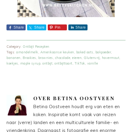
Share
Share
Pin
Share
Category:
Ontbijt Recepten
Tags:
amandelmelk
,
Amerikaanse keuken
,
baked oats
,
bakpoeder
,
bananen
,
Brookies
,
brownies
,
chocolade
,
eieren
,
Glutenvrij
,
havermout
,
koekjes
,
maple syrup
,
ontbijt
,
ontbijttaart
,
TikTok
,
vanille
OVER
BETINA OOSTVEEN
Betina Oostveen houdt erg van eten en
koken. Inspiratie komt vaak van reizen
naar (verre) landen en een multiculturele familie- en
vriendenkring. Daarnaast is fotografie een enorme