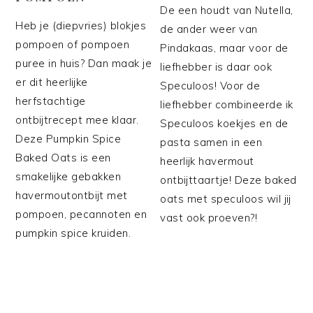
De een houdt van Nutella,
Heb je (diepvries) blokjes
de ander weer van
pompoen of pompoen
Pindakaas, maar voor de
puree in huis? Dan maak je
liefhebber is daar ook
er dit heerlijke
Speculoos! Voor de
herfstachtige
liefhebber combineerde ik
ontbijtrecept mee klaar.
Speculoos koekjes en de
Deze Pumpkin Spice
pasta samen in een
Baked Oats is een
heerlijk havermout
smakelijke gebakken
ontbijttaartje! Deze baked
havermoutontbijt met
oats met speculoos wil jij
pompoen, pecannoten en
vast ook proeven?!
pumpkin spice kruiden.