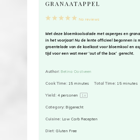
GRANAATAPPEL
1
2
3
4
5
No reviews
Star
Stars
Stars
Stars
Stars
Met deze bloemkoolsalade met asperges en granaat
in het voorjaar! Nu de lente officieel begonnen is
groentelade van de koelkast voor bloemkool en a
tijd voor een wat meer ‘out of the box’ gerecht.
Author:
Betina Oostveen
Cook Time:
15 minutes
Total Time:
15 minutes
Yield:
4
personen
1
x
Category:
Bijgerecht
Cuisine:
Low Carb Recepten
Diet:
Gluten Free