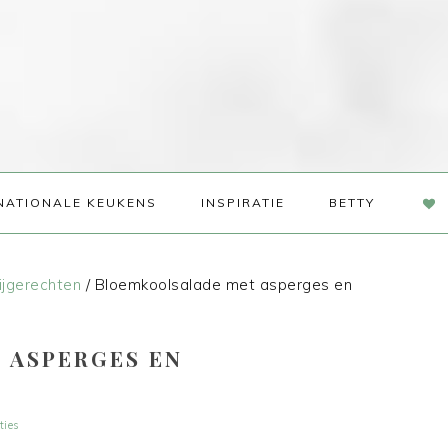
NAV
NATIONALE KEUKENS
INSPIRATIE
BETTY
SOC
ME
ijgerechten
/
Bloemkoolsalade met asperges en
 ASPERGES EN
ties