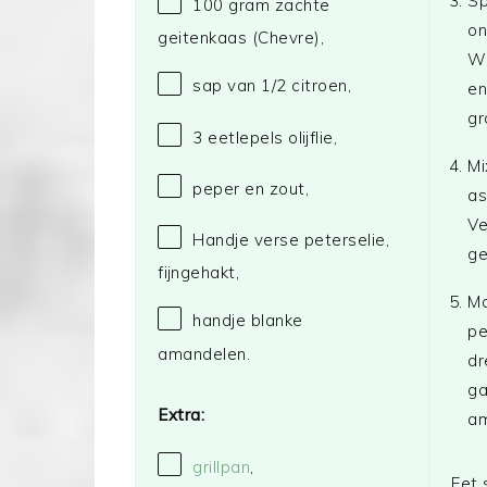
Sp
100 gram
zachte
on
geitenkaas (Chevre),
Wa
sap van
1/2
citroen,
en
gr
3
eetlepels olijflie,
Mi
peper en zout,
as
Ve
Handje verse peterselie,
ge
fijngehakt,
Ma
handje blanke
pe
amandelen.
dr
ga
Extra:
am
grillpan
,
Eet 