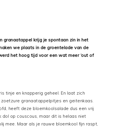
granaatappel krijg je spontaan zin in het
s maken we plaats in de groentelade van de
erd het hoog tijd voor een wat meer ‘out of
is tinje en knapperig geheel. En laat zich
zoetzure granaatappelpitjes en geitenkaas.
ofd, heeft deze bloemkoolsalade dus een vrij
k dol op couscous, maar dit is helaas niet
blij mee. Maar als je rauwe bloemkool fijn raspt,