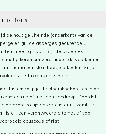
tructions
ijd de houtige uiteinde (onderkant) van de
perge en gril de asperges gedurende 5
nuten in een grillpan. Blijf de asperges
gelmatig keren om verbranden de voorkomen
 laat hierna een klein beetje afkoelen. Snijd
rvolgens in stukken van 2-3 cm.
dertussen rasp je de bloemkoolroosjes in de
ukenmachine of met een handrasp. Doordat
 bloemkool zo fijn en korrelig er uit komt te
en, is dit een verantwoord alternatief voor
jvoorbeeld couscous of rijst!