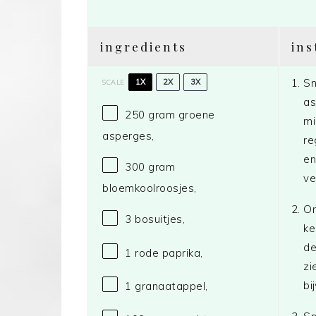
ingredients
ins
Sn
1X
2X
3X
SCALE
as
250 gram
groene
mi
asperges,
re
en
300 gram
ve
bloemkoolroosjes,
On
3
bosuitjes,
ke
de
1
rode paprika,
zi
bi
1
granaatappel,