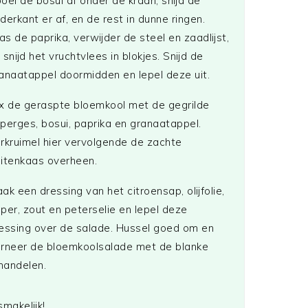
oel de bosui af onder de kraan, snijd de
derkant er af, en de rest in dunne ringen.
s de paprika, verwijder de steel en zaadlijst,
 snijd het vruchtvlees in blokjes. Snijd de
anaatappel doormidden en lepel deze uit.
x de geraspte bloemkool met de gegrilde
perges, bosui, paprika en granaatappel.
rkruimel hier vervolgende de zachte
itenkaas overheen.
ak een dressing van het citroensap, olijfolie,
per, zout en peterselie en lepel deze
essing over de salade. Hussel goed om en
rneer de bloemkoolsalade met de blanke
andelen.
smakelijk!