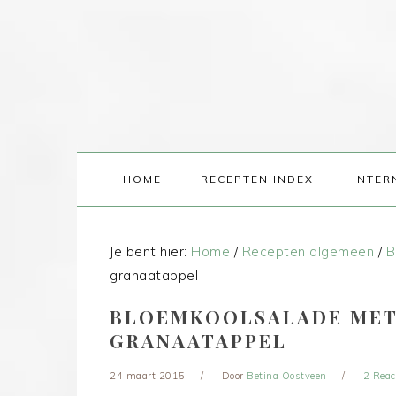
HOME
RECEPTEN INDEX
INTER
Je bent hier:
Home
/
Recepten algemeen
/
B
granaatappel
BLOEMKOOLSALADE MET
GRANAATAPPEL
24 maart 2015
Door
Betina Oostveen
2 Reac