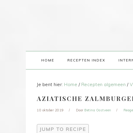
HOME
RECEPTEN INDEX
INTER
Je bent hier:
Home
/
Recepten algemeen
/
V
AZIATISCHE ZALMBURGE
10 oktober 2019
Door
Betina Oostveen
Reage
JUMP TO RECIPE