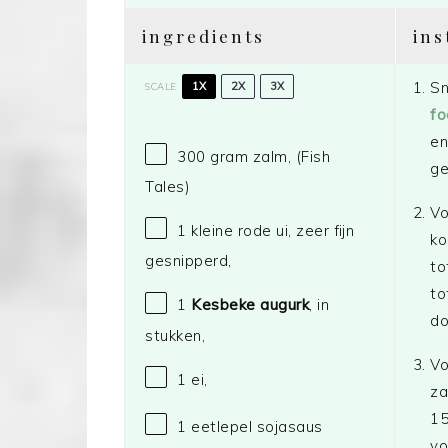
ingredients
ins
Sn
1X
2X
3X
SCALE
fo
en
300 gram
zalm,
(Fish
ge
Tales)
Vo
1
kleine rode ui, zeer fijn
ko
gesnipperd,
to
to
1
Kesbeke augurk
, in
do
stukken,
Vo
1
ei,
za
15
1
eetlepel sojasaus
vo