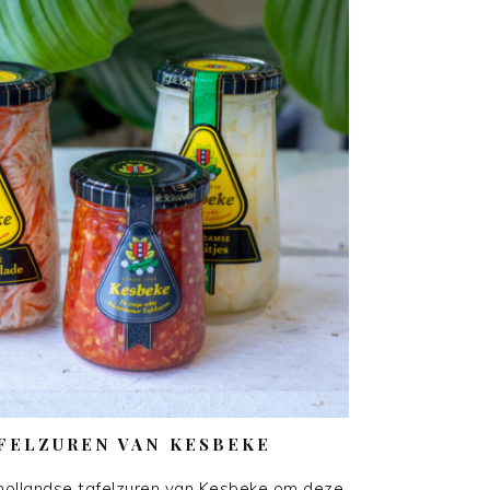
FELZUREN VAN KESBEKE
r-hollandse tafelzuren van Kesbeke om deze