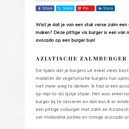
Share
Share
Pin
Share
Wist je dat je van een stuk verse zalm een 
maken? Deze pittige vis burger is een van m
avocado op een burger bun!
AZIATISCHE ZALMBURGER
De tijden dat je burgers uit enkel vlees bes
maakten de vegetarische burgers hun opmars
niet meer weg te denken. Ik had al een poo
op mijn to-do lijstje staan. Het was enkel 
burger bij te serveren en dan kon ik er eindel
een pittige visburger met zalm en Aziati
oer-Hollandse
pickles
en romige avocado om 