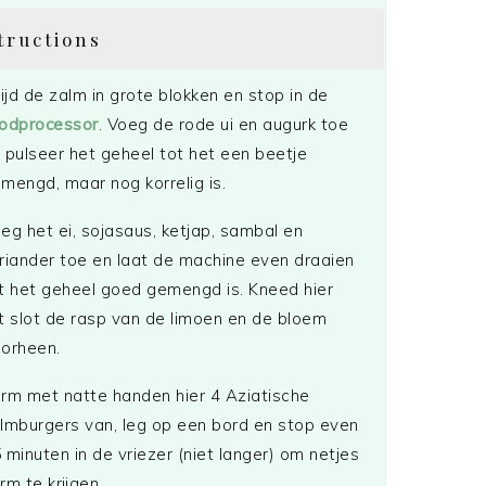
tructions
ijd de zalm in grote blokken en stop in de
odprocessor
. Voeg de rode ui en augurk toe
 pulseer het geheel tot het een beetje
mengd, maar nog korrelig is.
eg het ei, sojasaus, ketjap, sambal en
riander toe en laat de machine even draaien
t het geheel goed gemengd is. Kneed hier
t slot de rasp van de limoen en de bloem
orheen.
rm met natte handen hier 4 Aziatische
lmburgers van, leg op een bord en stop even
 minuten in de vriezer (niet langer) om netjes
rm te krijgen.