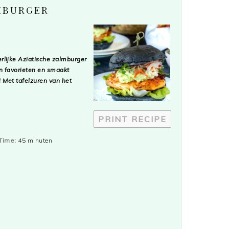
MBURGER
rlijke Aziatische zalmburger
jn favorieten en smaakt
! Met tafelzuren van het
PRINT RECIPE
Time:
45 minuten