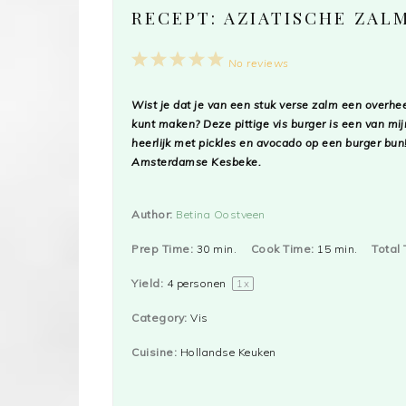
RECEPT: AZIATISCHE ZAL
1
2
3
4
5
No reviews
Star
Stars
Stars
Stars
Stars
Wist je dat je van een stuk verse zalm een overhee
kunt maken? Deze pittige vis burger is een van mi
heerlijk met pickles en avocado op een burger bun
Amsterdamse Kesbeke.
Author:
Betina Oostveen
Prep Time:
30 min.
Cook Time:
15 min.
Total 
Yield:
4
personen
1
x
Category:
Vis
Cuisine:
Hollandse Keuken