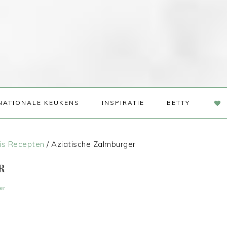
NAV
NATIONALE KEUKENS
INSPIRATIE
BETTY
SOC
ME
is Recepten
/
Aziatische Zalmburger
R
er