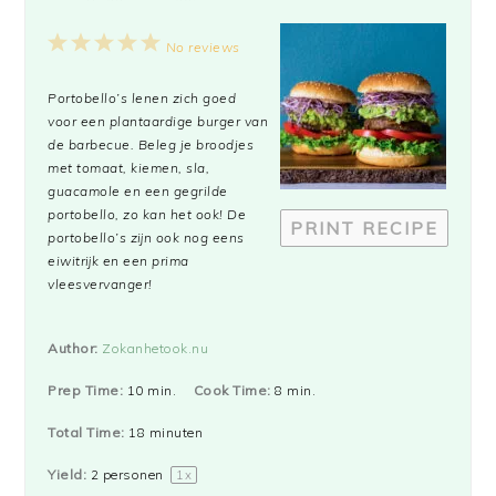
1
2
3
4
5
No reviews
Star
Stars
Stars
Stars
Stars
Portobello’s lenen zich goed
voor een plantaardige burger van
de barbecue. Beleg je broodjes
met tomaat, kiemen, sla,
guacamole en een gegrilde
portobello,
zo kan het ook
! De
PRINT RECIPE
portobello’s zijn ook nog eens
eiwitrijk en een prima
vleesvervanger!
Author:
Zokanhetook.nu
Prep Time:
10 min.
Cook Time:
8 min.
Total Time:
18 minuten
Yield:
2
personen
1
x