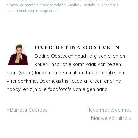
citroen
,
guacamole
,
hoofdgerechten
,
knoflook
,
portobello
,
sesamolie
,
sesamzaad
,
vegan
,
vegetarisch
OVER
BETINA OOSTVEEN
Betina Oostveen houdt erg van eten en
koken. Inspiratie komt vaak van reizen
naar (verre) landen en een multiculturele familie- en
vriendenkring. Daarnaast is fotografie een enorme
hobby, en zijn alle foodfoto's van eigen hand.
Vorig
Volgend
« Burrata Caprese
Havermoutpap met
bericht:
bericht:
blauwe spirulina »