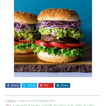
Share
Share
Pin
Share
Category:
Vegetarische Hoofdgerechten
Tags:
Amerikaanse keuken
,
avocado
,
balsamico azijn
,
brood
,
Burgers
,