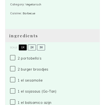
Category:
Vegetarisch
Cuisine:
Barbecue
ingredients
1X
2X
3X
SCALE
2
portobello’s
2
burger broodjes
1
el sesamolie
1
el sojasaus
(Go-Tan)
1
el balsamico azijn