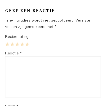
LEES
INTERACTIES
GEEF EEN REACTIE
Je e-mailadres wordt niet gepubliceerd.
Vereiste
velden zijn gemarkeerd met
*
Recipe rating
1
2
3
4
5
Reactie
*
Star
Stars
Stars
Stars
Stars