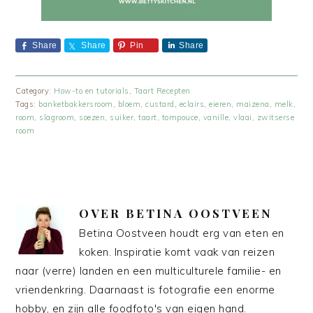
Share
Share
Pin
Share
Category:
How-to en tutorials
,
Taart Recepten
Tags:
banketbakkersroom
,
bloem
,
custard
,
eclairs
,
eieren
,
maizena
,
melk
,
room
,
slagroom
,
soezen
,
suiker
,
taart
,
tompouce
,
vanille
,
vlaai
,
zwitserse
room
OVER
BETINA OOSTVEEN
Betina Oostveen houdt erg van eten en
koken. Inspiratie komt vaak van reizen
naar (verre) landen en een multiculturele familie- en
vriendenkring. Daarnaast is fotografie een enorme
hobby, en zijn alle foodfoto's van eigen hand.