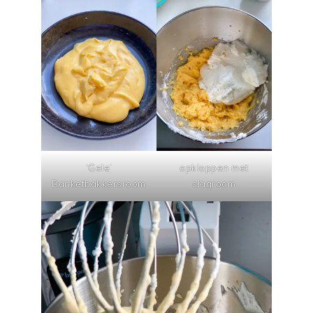
‘Gele’
opkloppen met
Banketbakkersroom
slagroom