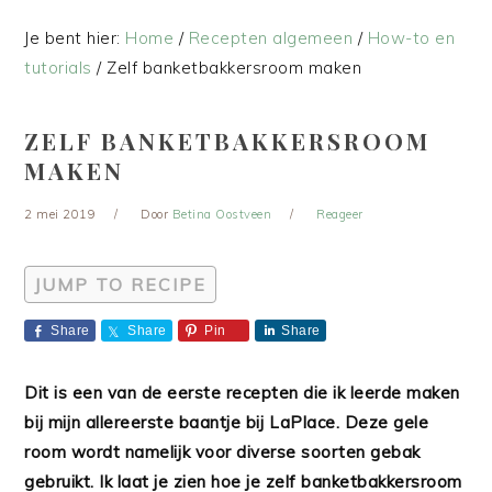
Je bent hier:
Home
/
Recepten algemeen
/
How-to en
tutorials
/
Zelf banketbakkersroom maken
ZELF BANKETBAKKERSROOM
MAKEN
2 mei 2019
Door
Betina Oostveen
Reageer
JUMP TO RECIPE
Share
Share
Pin
Share
Dit is een van de eerste recepten die ik leerde maken
bij mijn
allereerste baantje bij LaPlace. Deze gele
room wordt namelijk voor diverse soorten gebak
gebruikt. Ik laat je zien hoe je zelf banketbakkersroom