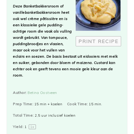
Star
Stars
Stars
Stars
Stars
Deze Banketbakkersroom of
vanillebanketbakkersroom heet
ook wel
crème pâtissière
en is
een klassieke gele pudding-
achtige room die vaak als vulling
wordt gebruikt. Van tompouce,
PRINT RECIPE
puddingbroodjes en vlaaien,
maar ook voor het vullen van
eclairs en soezen. De basis bestaat uit eidooiers met melk
en suiker, gebonden door bloem of maizena. Custard kan
echter ook en geeft tevens een mooie gele kleur aan de
room.
Author:
Betina Oostveen
Prep Time:
15 min + koelen
Cook Time:
15 min.
Total Time:
2,5 uur inclusief koelen
Yield:
1
1
x