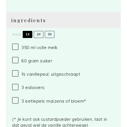
ingredients
1X
2X
3X
SCALE
350
ml volle melk
60 gram
suiker
½
vanillepeul, uitgeschraapt
3
eidooiers
3
eetlepels maïzena of bloem*
(* Je kunt ook custardpoeder gebruiken, laat in
dat geval wel de vanille achterwege)