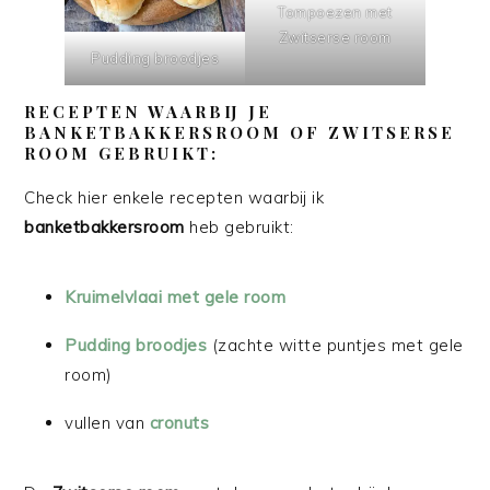
Tompoezen met
Zwitserse room
Pudding broodjes
RECEPTEN WAARBIJ JE
BANKETBAKKERSROOM OF ZWITSERSE
ROOM GEBRUIKT:
Check hier enkele recepten waarbij ik
banketbakkersroom
heb gebruikt:
Kruimelvlaai met gele room
Pudding broodjes
(zachte witte puntjes met gele
room)
vullen van
cronuts