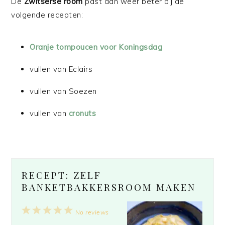
De
Zwitserse room
past dan weer beter bij de
volgende recepten:
Oranje tompoucen voor Koningsdag
vullen van Eclairs
vullen van Soezen
vullen van
cronuts
RECEPT: ZELF
BANKETBAKKERSROOM MAKEN
1
2
3
4
5
No reviews