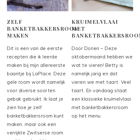
ZELF
KRUIMELVLAAI
BANKETBAKKERSROOM
MET
MAKEN
BANKETBAKKERSROO
Dit is een van de eerste
Door Dorien – Deze
recepten die ik leerde
oktobermaand hebben we
maken bij mijn allereerste
wat te vieren! Betty is
baantje bij LaPlace. Deze
namelijk jarig en dat
gele room wordt namelijk
vieren we met taart. Veel
voor diverse soorten
taart. En vandaag staat
gebak gebruikt. Ik laat je
een klassieke kruimelvlaai
zien hoe je zelf
met banketbakkersroom
banketbakkersroom kunt
op het menu.
maken, maar ook een
verrijkte Zwitserse room