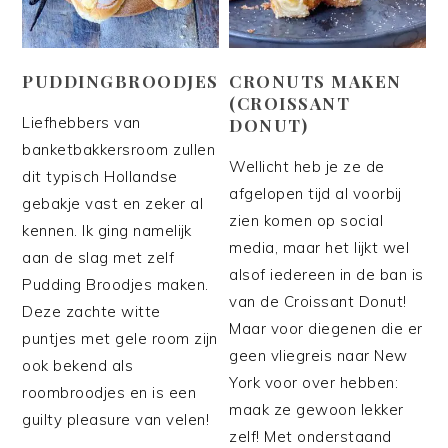
PUDDINGBROODJES
CRONUTS MAKEN
(CROISSANT
Liefhebbers van
DONUT)
banketbakkersroom zullen
Wellicht heb je ze de
dit typisch Hollandse
afgelopen tijd al voorbij
gebakje vast en zeker al
zien komen op social
kennen. Ik ging namelijk
media, maar het lijkt wel
aan de slag met zelf
alsof iedereen in de ban is
Pudding Broodjes maken.
van de Croissant Donut!
Deze zachte witte
Maar voor diegenen die er
puntjes met gele room zijn
geen vliegreis naar New
ook bekend als
York voor over hebben:
roombroodjes en is een
maak ze gewoon lekker
guilty pleasure van velen!
zelf! Met onderstaand