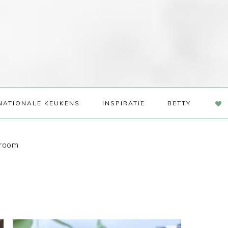
NAV
NATIONALE KEUKENS
INSPIRATIE
BETTY
SOC
ME
 room