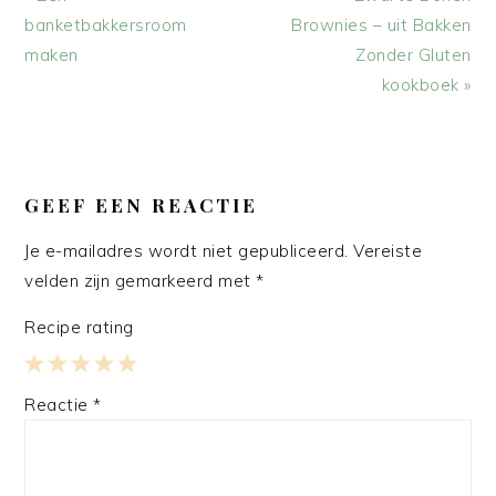
bericht:
bericht:
banketbakkersroom
Brownies – uit Bakken
maken
Zonder Gluten
kookboek »
LEES
INTERACTIES
GEEF EEN REACTIE
Je e-mailadres wordt niet gepubliceerd.
Vereiste
velden zijn gemarkeerd met
*
Recipe rating
1
2
3
4
5
Reactie
*
Star
Stars
Stars
Stars
Stars