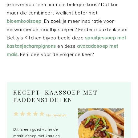
je liever voor een normale belegen kaas? Dat kan
maar die combineert wellicht beter met
bloemkoolsoep
. En zoek je meer inspiratie voor
verwarmende maaltijdsoepen? Eerder maakte ik voor
Betty’s Kitchen bijvoorbeeld deze
spruitjessoep met
kastanjechampignons
en deze
avocadosoep met
mais
.
Een idee voor de volgende keer?
RECEPT: KAASSOEP MET
PADDENSTOELEN
1
2
3
4
5
No reviews
Star
Stars
Stars
Stars
Stars
Dit is een goed vullende
maaltijdsoep met kaas en