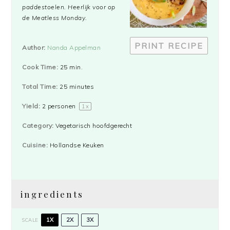
paddestoelen. Heerlijk voor op
de Meatless Monday.
PRINT RECIPE
Author:
Nanda Appelman
Cook Time:
25 min.
Total Time:
25 minutes
Yield:
2
personen
1
x
Category:
Vegetarisch hoofdgerecht
Cuisine:
Hollandse Keuken
ingredients
1X
2X
3X
SCALE