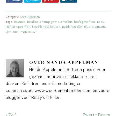
Share
Share
Pin
Share
Category:
Soep Recepten
Tags:
bosuien
,
bouillon
,
champignons
,
cheddar
,
hoofdgerechten
,
Kaas
,
Nanda Appelman
,
Nederlandse keuken
,
paddenstoelen
,
roux
,
slagroom
,
tijm
,
uien
,
vegetarisch
OVER
NANDA APPELMAN
Nanda Appelman heeft een passie voor
gezond, maar vooral lekker eten en
drinken. Ze is freelancer in marketing en
communicatie: www.woordenenbeelden.com en vaste
blogger voor Betty’s Kitchen.
Vorig
Volgend
« Zelf
Zwarte Bonen