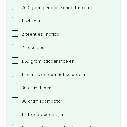
200 gram
geraspte cheddar kaas
1
witte ui
2
teentjes knoflook
2
bosuitjes
150 gram
paddenstoelen
125
ml. slagroom (of sojaroom)
30 gram
bloem
30 gram
roomboter
1
el. gedroogde tijm