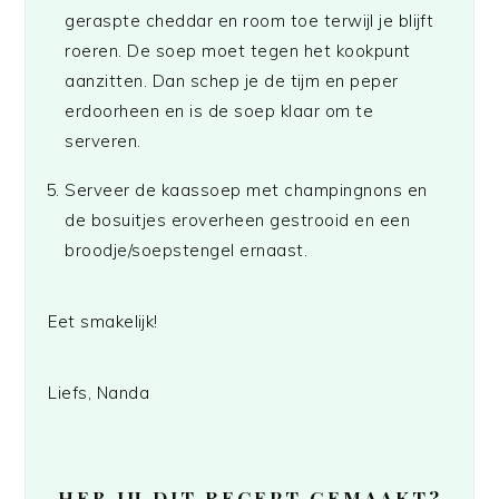
geraspte cheddar en room toe terwijl je blijft
roeren. De soep moet tegen het kookpunt
aanzitten. Dan schep je de tijm en peper
erdoorheen en is de soep klaar om te
serveren.
Serveer de kaassoep met champingnons en
de bosuitjes eroverheen gestrooid en een
broodje/soepstengel ernaast.
Eet smakelijk!
Liefs, Nanda
HEB JIJ DIT RECEPT GEMAAKT?