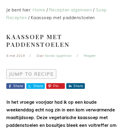
Je bent hier:
Home
/
Recepten algemeen
/
Soep
Recepten
/
Kaassoep met paddenstoelen
KAASSOEP MET
PADDENSTOELEN
6 mei 2019
Door
Nanda Appelman
Reageer
JUMP TO RECIPE
Share
Share
Pin
Share
In het vroege voorjaar had ik op een koude
weekenddag echt nog zin in een kom verwarmende
maaltijdsoep. Deze vegetarische kaassoep met
paddenstoelen en bosuitjes bleek een voltreffer om