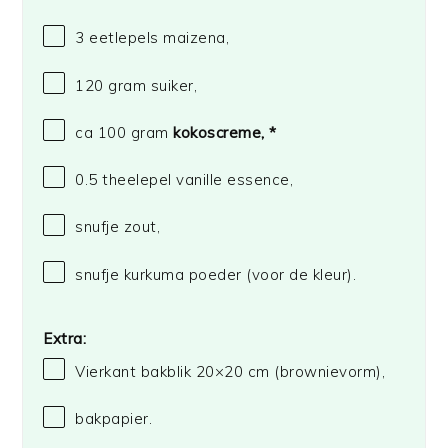
3
eetlepels maizena,
120 gram
suiker,
ca
100 gram
kokoscreme, *
0.5
theelepel vanille essence,
snufje zout,
snufje kurkuma poeder (voor de kleur).
Extra:
Vierkant bakblik
20
×20 cm (brownievorm),
bakpapier.