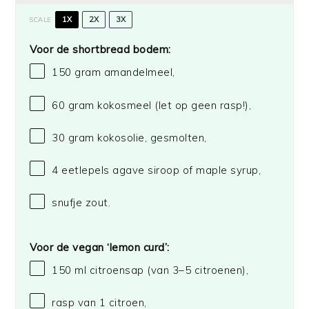
1X
2X
3X
SCALE
Voor de shortbread bodem:
150 gram
amandelmeel,
60 gram
kokosmeel (let op geen rasp!),
30 gram
kokosolie, gesmolten,
4
eetlepels agave siroop of maple syrup,
snufje zout.
Voor de vegan ‘lemon curd’:
150
ml citroensap (van
3
–
5
citroenen),
rasp van
1
citroen,