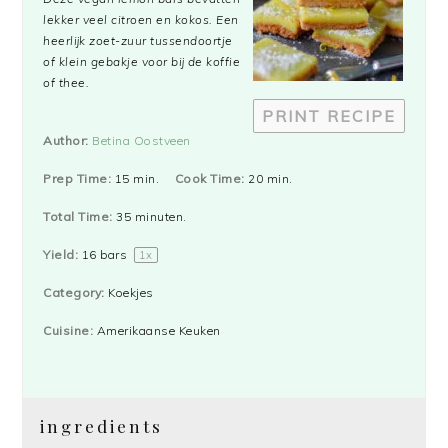
lekker veel citroen en kokos. Een
heerlijk zoet-zuur tussendoortje
of klein gebakje voor bij de koffie
of thee.
PRINT RECIPE
Author:
Betina Oostveen
Prep Time:
15 min.
Cook Time:
20 min.
Total Time:
35 minuten.
Yield:
16
bars
1
x
Category:
Koekjes
Cuisine:
Amerikaanse Keuken
ingredients