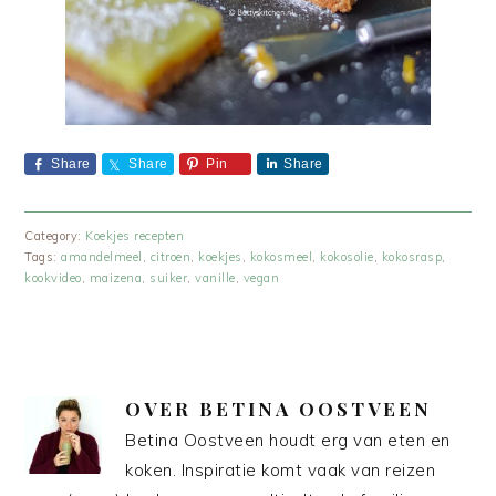
Share
Share
Pin
Share
Category:
Koekjes recepten
Tags:
amandelmeel
,
citroen
,
koekjes
,
kokosmeel
,
kokosolie
,
kokosrasp
,
kookvideo
,
maizena
,
suiker
,
vanille
,
vegan
OVER
BETINA OOSTVEEN
Betina Oostveen houdt erg van eten en
koken. Inspiratie komt vaak van reizen