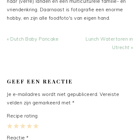
naar (verre) landen en een multiculturele familie- en
vriendenkring. Daarnaast is fotografie een enorme
hobby, en zijn alle foodfoto's van eigen hand.
Vorig
Volgend
« Dutch Baby Pancake
Lunch Watertoren in
bericht:
bericht:
Utrecht »
LEES
INTERACTIES
GEEF EEN REACTIE
Je e-mailadres wordt niet gepubliceerd.
Vereiste
velden zijn gemarkeerd met
*
Recipe rating
1
2
3
4
5
Reactie
*