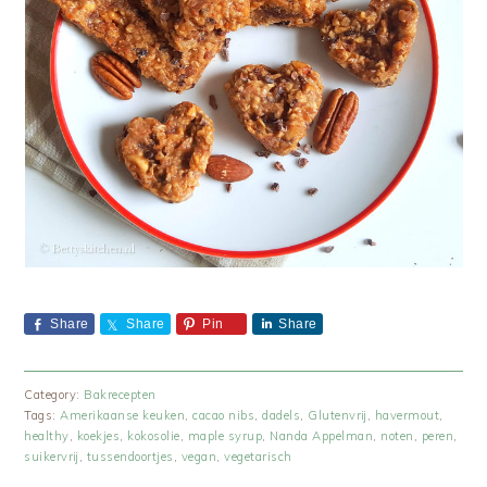
Share
Share
Pin
Share
Category:
Bakrecepten
Tags:
Amerikaanse keuken
,
cacao nibs
,
dadels
,
Glutenvrij
,
havermout
,
healthy
,
koekjes
,
kokosolie
,
maple syrup
,
Nanda Appelman
,
noten
,
peren
,
suikervrij
,
tussendoortjes
,
vegan
,
vegetarisch