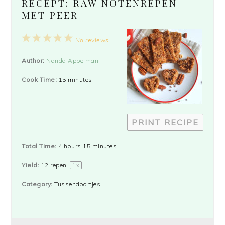
RECEPT: RAW NOTENREPEN
MET PEER
1
2
3
4
5
No reviews
Star
Stars
Stars
Stars
Stars
Author:
Nanda Appelman
Cook Time:
15 minutes
PRINT RECIPE
Total Time:
4 hours 15 minutes
Yield:
12
repen
1
x
Category:
Tussendoortjes