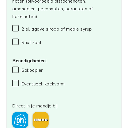
noten (bijvoorbeeld pistachenoten,
amandelen, pecannoten, parano
ten
of
hazelnoten)
2
el. agave siroop of maple syrup
Snuf zout
Benodigdheden:
Bakpapier
Eventueel: koekvorm
Direct in je mandje bij: