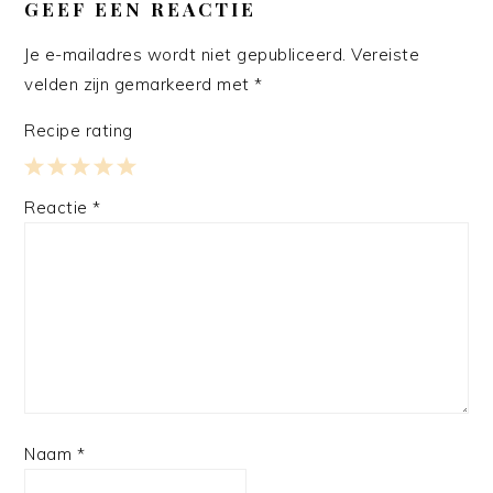
INTERACTIES
GEEF EEN REACTIE
Je e-mailadres wordt niet gepubliceerd.
Vereiste
velden zijn gemarkeerd met
*
Recipe rating
1
2
3
4
5
Reactie
*
Star
Stars
Stars
Stars
Stars
Naam
*