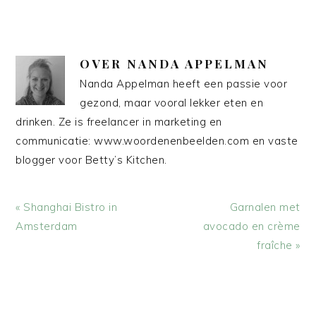
OVER
NANDA APPELMAN
Nanda Appelman heeft een passie voor
gezond, maar vooral lekker eten en
drinken. Ze is freelancer in marketing en
communicatie: www.woordenenbeelden.com en vaste
blogger voor Betty’s Kitchen.
Vorig
Volgend
« Shanghai Bistro in
Garnalen met
bericht:
bericht:
Amsterdam
avocado en crème
fraîche »
LEES