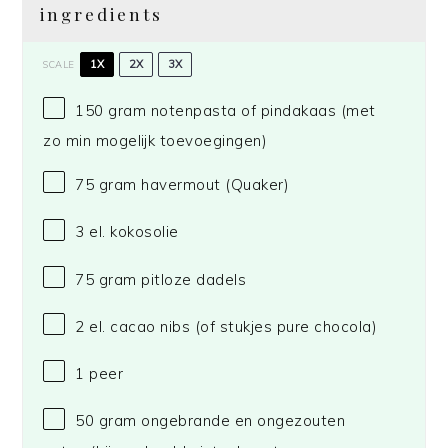
ingredients
1X
2X
3X
SCALE
150 gram
notenpasta of pindakaas (met
zo min mogelijk toevoegingen)
75 gram
havermout
(Quaker)
3
el. kokosolie
75 gram
pitloze dadels
2
el. cacao nibs (of stukjes pure chocola)
1
peer
50 gram
ongebrande en ongezouten