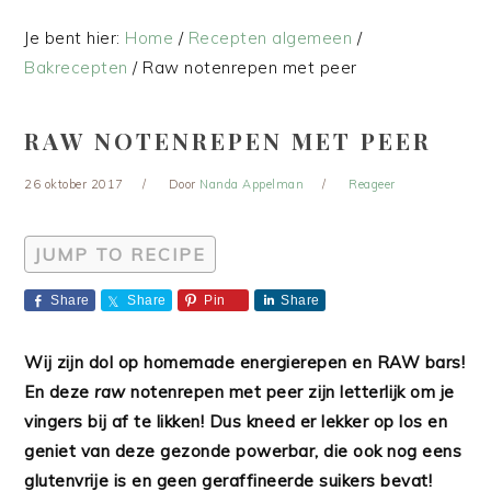
Je bent hier:
Home
/
Recepten algemeen
/
Bakrecepten
/
Raw notenrepen met peer
RAW NOTENREPEN MET PEER
26 oktober 2017
Door
Nanda Appelman
Reageer
JUMP TO RECIPE
Share
Share
Pin
Share
Wij zijn dol op homemade energierepen en RAW bars!
En deze
raw
notenrepen met peer zijn letterlijk om je
vingers bij af te likken! Dus kneed er lekker op los en
geniet van deze gezonde powerbar, die ook nog eens
glutenvrije is en geen geraffineerde suikers bevat!