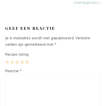
champignons) »
LEES
INTERACTIES
GEEF EEN REACTIE
Je e-mailadres wordt niet gepubliceerd.
Vereiste
velden zijn gemarkeerd met
*
Recipe rating
1
2
3
4
5
Reactie
*
Star
Stars
Stars
Stars
Stars