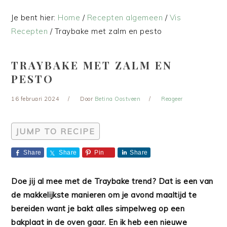
Je bent hier:
Home
/
Recepten algemeen
/
Vis
Recepten
/
Traybake met zalm en pesto
TRAYBAKE MET ZALM EN
PESTO
16 februari 2024
Door
Betina Oostveen
Reageer
JUMP TO RECIPE
Share
Share
Pin
Share
Doe jij al mee met de Traybake trend? Dat is een van
de makkelijkste manieren om je avond maaltijd te
bereiden want je bakt alles simpelweg op een
bakplaat in de oven gaar. En ik heb een nieuwe