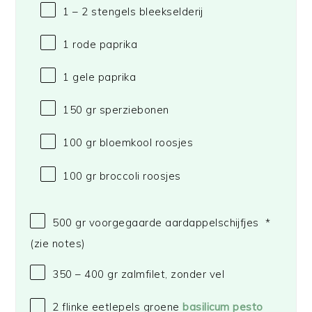
1
– 2 stengels bleekselderij
1
rode paprika
1
gele paprika
150
gr sperziebonen
100
gr bloemkool roosjes
100
gr broccoli roosjes
500
gr voorgegaarde aardappelschijfjes *
(zie notes)
350
– 400 gr zalmfilet, zonder vel
2
flinke eetlepels groene
basilicum pesto