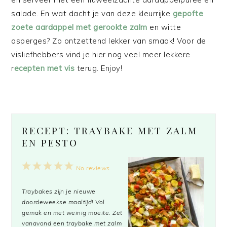
salade. En wat dacht je van deze kleurrijke
gepofte
zoete aardappel met gerookte zalm
en witte
asperges? Zo ontzettend lekker van smaak! Voor de
visliefhebbers vind je hier nog veel meer lekkere
r
ecepten met vis
terug. Enjoy!
RECEPT: TRAYBAKE MET ZALM
EN PESTO
1
2
3
4
5
No reviews
Star
Stars
Stars
Stars
Stars
Traybakes zijn je nieuwe
doordeweekse maaltijd! Vol
gemak en met weinig moeite. Zet
vanavond een traybake met zalm