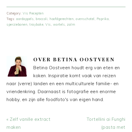
Category:
Vis Recepten
Tags:
aardappels
,
broccoli
,
hoofdgerechten
,
ovenschotel
,
Paprika
,
sperziebonen
,
traybake
,
Vis
,
wortels
,
zalm
OVER
BETINA OOSTVEEN
Betina Oostveen houdt erg van eten en
koken. Inspiratie komt vaak van reizen
naar (verre) landen en een multiculturele familie- en
vriendenkring. Daarnaast is fotografie een enorme
hobby, en zijn alle foodfoto's van eigen hand.
Vorig
Volgend
« Zelf vanille extract
Tortellini ai Funghi
bericht:
bericht:
maken
(pasta met