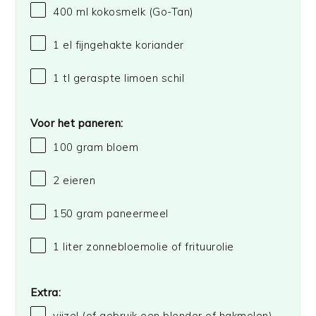
400
ml kokosmelk
(Go-Tan)
1
el fijngehakte koriander
1
tl geraspte limoen schil
Voor het paneren:
100 gram
bloem
2
eieren
150 gram
paneermeel
1
liter zonnebloemolie of frituurolie
Extra:
vijzel (of gebruik een blender of hakmolen)