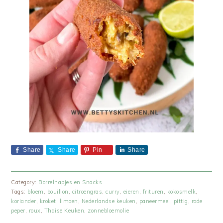
Share
Share
Pin
Share
Category:
Borrelhapjes en Snacks
Tags:
bloem
,
bouillon
,
citroengras
,
curry
,
eieren
,
frituren
,
kokosmelk
,
koriander
,
kroket
,
limoen
,
Nederlandse keuken
,
paneermeel
,
pittig
,
rode
peper
,
roux
,
Thaise Keuken
,
zonnebloemolie