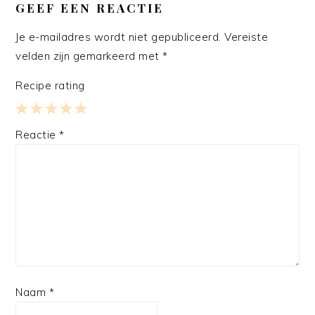
INTERACTIES
GEEF EEN REACTIE
Je e-mailadres wordt niet gepubliceerd.
Vereiste
velden zijn gemarkeerd met
*
Recipe rating
1
2
3
4
5
Reactie
*
Star
Stars
Stars
Stars
Stars
Naam
*