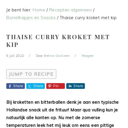
Je bent hier:
Home
/
Recepten algemeen
/
Borrelhapjes en Snacks
/
Thaise curry kroket met kip
THAISE CURRY KROKET MET
KIP
5 juli 2022
Door
Betina Oostveen
Reageer
JUMP TO RECIPE
Share
Share
Pin
Share
Bij kroketten en bitterballen denk je aan een typische
Hollandse snack uit de frituur! Maar qua vulling kun je
natuurlijk alle kanten op. Nu met de zomerse
temperaturen leek het mij leuk om eens een pittige