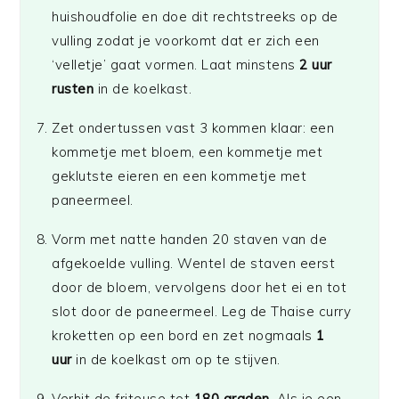
huishoudfolie en doe dit rechtstreeks op de
vulling zodat je voorkomt dat er zich een
‘velletje’ gaat vormen. Laat minstens
2 uur
rusten
in de koelkast.
Zet ondertussen vast 3 kommen klaar: een
kommetje met bloem, een kommetje met
geklutste eieren en een kommetje met
paneermeel.
Vorm met natte handen 20 staven van de
afgekoelde vulling. Wentel de staven eerst
door de bloem, vervolgens door het ei en tot
slot door de paneermeel. Leg de Thaise curry
kroketten op een bord en zet nogmaals
1
uur
in de koelkast om op te stijven.
Verhit de friteuse tot
180 graden
. Als je een