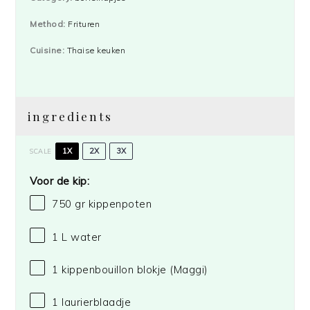
Method:
Frituren
Cuisine:
Thaise keuken
ingredients
1X
2X
3X
SCALE
Voor de kip:
750
gr kippenpoten
1
L water
1
kippenbouillon blokje
(Maggi)
1
laurierblaadje