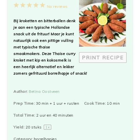
1
2
3
4
5
No reviews
Star
Stars
Stars
Stars
Stars
Bij kroketten en bitterballen denk
je aan een typische Hollandse
snack uit de frituur! Maar je kunt
natuurlijk ook een pittige vulling
met typische thaise
smaakmakers. Deze Thaise curry
PRINT RECIPE
kroket met kip en kokosmelk is
een heerlijk alternatief en lekker
zomers gefrituurd borrelhapje of snack!
Author:
Betina Oostveen
Prep Time:
30 min + 1 uur + rusten
Cook Time:
10 min
Total Time:
2 uur en 40 minuten
Yield:
20
stuks
1
x
Category:
borrelhapjes