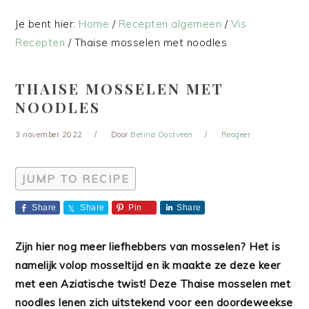
Je bent hier:
Home
/
Recepten algemeen
/
Vis
Recepten
/
Thaise mosselen met noodles
THAISE MOSSELEN MET
NOODLES
3 november 2022
Door
Betina Oostveen
Reageer
JUMP TO RECIPE
Share
Share
Pin
Share
Zijn hier nog meer liefhebbers van mosselen? Het is
namelijk volop mosseltijd en ik maakte ze deze keer
met een Aziatische twist! Deze Thaise mosselen met
noodles lenen zich uitstekend voor een doordeweekse