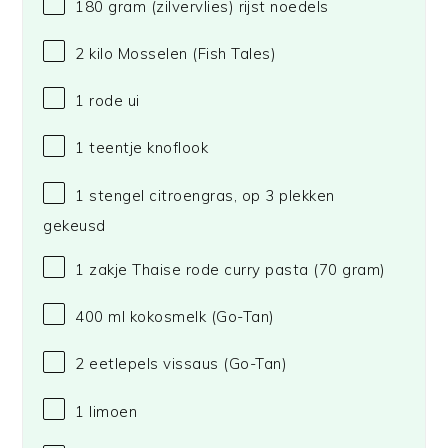
180 gram
(zilvervlies) rijst noedels
2
kilo Mosselen
(Fish Tales)
1
rode ui
1
teentje knoflook
1
stengel citroengras, op 3 plekken
gekeusd
1
zakje Thaise rode curry pasta (
70 gram
)
400
ml kokosmelk
(Go-Tan)
2
eetlepels vissaus
(Go-Tan)
1
limoen