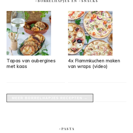
#BORRELHAPJES EN #SNACKS
Tapas van aubergines
4x Flammkuchen maken
met kaas
van wraps (video)
MEER BORRELHAPJES RECEPTEN →
#PASTA