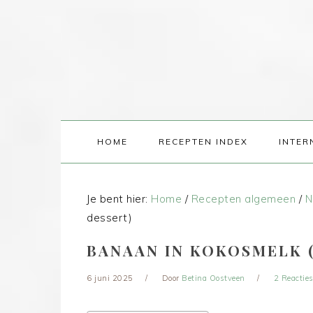
HOME
RECEPTEN INDEX
INTER
Je bent hier:
Home
/
Recepten algemeen
/
N
dessert)
BANAAN IN KOKOSMELK (
6 juni 2025
Door
Betina Oostveen
2 Reactie