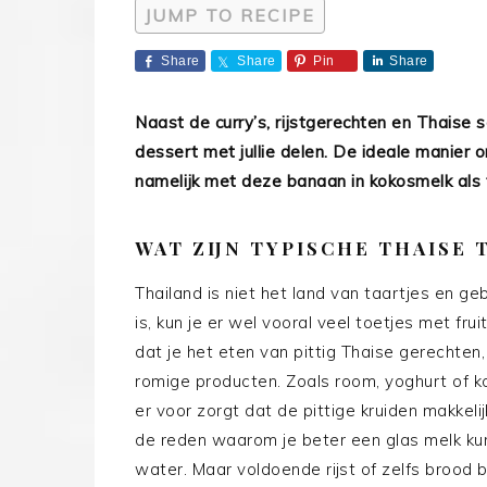
JUMP TO RECIPE
Share
Share
Pin
Share
Naast de curry’s, rijstgerechten en Thaise s
dessert met jullie delen. De ideale manier om
namelijk met deze banaan in kokosmelk als 
WAT ZIJN TYPISCHE THAISE 
Thailand is niet het land van taartjes en ge
is, kun je er wel vooral veel toetjes met fr
dat je het eten van pittig Thaise gerechten
romige producten. Zoals room, yoghurt of ko
er voor zorgt dat de pittige kruiden makkel
de reden waarom je beter een glas melk kunt 
water. Maar voldoende rijst of zelfs brood bi