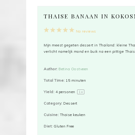
THAISE BANAAN IN KOKOS
1
2
3
4
5
No reviews
Star
Stars
Stars
Stars
Stars
Mijn meest gegeten dessert in Thailand: kleine Th
verlicht namelijk mond en buik na een pittige Thaise
Author:
Betina Oostveen
Total Time:
15 minuten
Yield:
4
personen
1
x
Category:
Dessert
Cuisine:
Thaise keuken
Diet:
Gluten Free