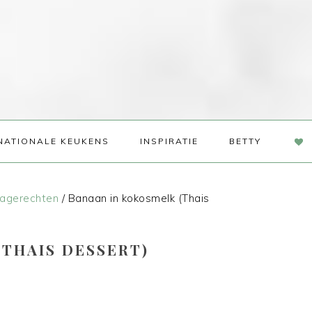
NAV
NATIONALE KEUKENS
INSPIRATIE
BETTY
SOC
ME
agerechten
/
Banaan in kokosmelk (Thais
THAIS DESSERT)
s