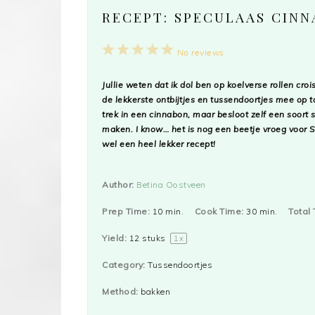
RECEPT: SPECULAAS CIN
1
2
3
4
5
No reviews
Star
Stars
Stars
Stars
Stars
Jullie weten dat ik dol ben op koelverse rollen cro
de lekkerste ontbijtjes en tussendoortjes mee op t
trek in een cinnabon, maar besloot zelf een soort 
maken.
I know
… het is nog een beetje vroeg voor S
wel een heel lekker recept!
Author:
Betina Oostveen
Prep Time:
10 min.
Cook Time:
30 min.
Total 
Yield:
12
stuks
1
x
Category:
Tussendoortjes
Method:
bakken