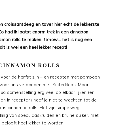
len croissantdeeg en tover hier echt de lekkerste
o had ik laatst enorm trek in een cinnabon,
amon rolls te maken.
I know
… het is nog een
it is wel een heel lekker recept!
 CINNAMON ROLLS
d voor de herfst zijn – en recepten met pompoen,
 voor ons verbonden met Sinterklaas. Maar
a samenstelling erg veel op elkaar lijken (en
en in recepten) hoef je niet te wachten tot de
as cinnamon rolls. Het zijn simpelweg
lling van speculaaskruiden en bruine suiker, met
t belooft heel lekker te worden!