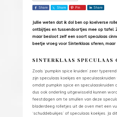
Share
Share
Pin
Share
Jullie weten dat ik dol ben op koelverse rol
ontbijtjes en tussendoortjes mee op tafel. Z
maar besloot zelf een soort speculaas cinn
beetje vroeg voor Sinterklaas sferen, maar d
SINTERKLAAS SPECULAAS
Zoals ‘pumpkin spice kruiden’ zeer typeren
zijn speculaas koekjes en speculaaskruiden
omdat pumpkin spice en speculaaskruiden qu
dus ook onderling uitgewisseld kunnen word
feestdagen om te smullen van deze specula
bladerdeeg rolletjes uit de oven met een vu
‘schuddebuikjes’ of speculaas koekjes. Ja di