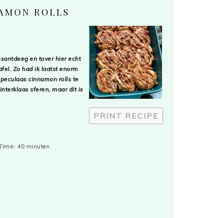
NAMON ROLLS
issantdeeg en tover hier echt
afel. Zo had ik laatst enorm
speculaas cinnamon rolls te
interklaas sferen, maar dit is
PRINT RECIPE
Time:
40 minuten