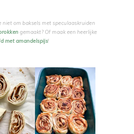
we niet om baksels met speculaaskruiden
brokken
gemaakt? Of maak een heerlijke
ld met amandelspijs
!