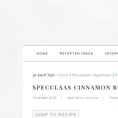
HOME
RECEPTEN INDEX
INTER
Je bent hier:
Home
/
Recepten algemeen
/
B
SPECULAAS CINNAMON 
14 oktober 2022
Door
Betina Oostveen
Reage
JUMP TO RECIPE