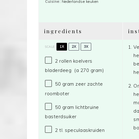
Cuisine:
Nederlandse keuken
ingredients
ins
Ve
1X
2X
3X
SCALE
he
2
rollen koelvers
be
bladerdeeg (a
270 gram
)
he
50 gram
zeer zachte
Om
roomboter
he
ma
50 gram
lichtbruine
da
basterdsuiker
sm
bo
2
tl. speculaaskruiden