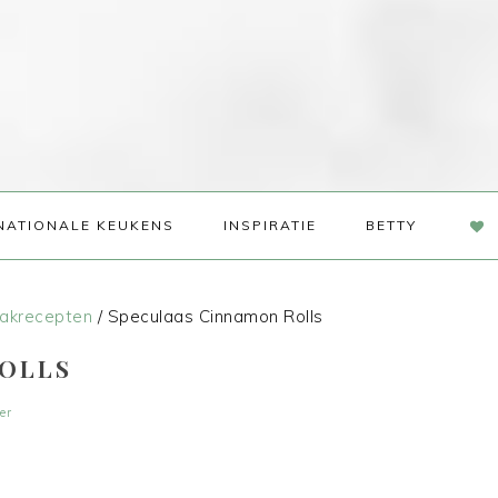
NAV
NATIONALE KEUKENS
INSPIRATIE
BETTY
SOC
ME
akrecepten
/
Speculaas Cinnamon Rolls
ROLLS
er