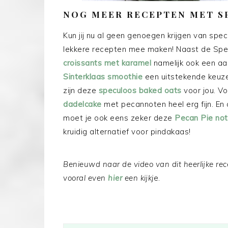
NOG MEER RECEPTEN MET S
Kun jij nu al geen genoegen krijgen van spe
lekkere recepten mee maken! Naast de Spec
croissants met karamel
namelijk ook een aa
Sinterklaas smoothie
een uitstekende keuze
zijn deze
speculoos baked oats
voor jou. Vo
dadelcake
met pecannoten heel erg fijn. En
moet je ook eens zeker deze
Pecan Pie no
kruidig alternatief voor pindakaas!
Benieuwd naar de video van dit heerlijke r
vooral even
hier
een kijkj
e.