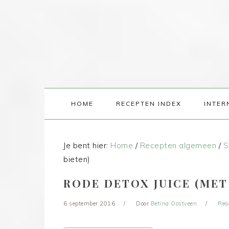
HOME
RECEPTEN INDEX
INTER
Je bent hier:
Home
/
Recepten algemeen
/
S
bieten)
RODE DETOX JUICE (MET
6 september 2016
Door
Betina Oostveen
Rea