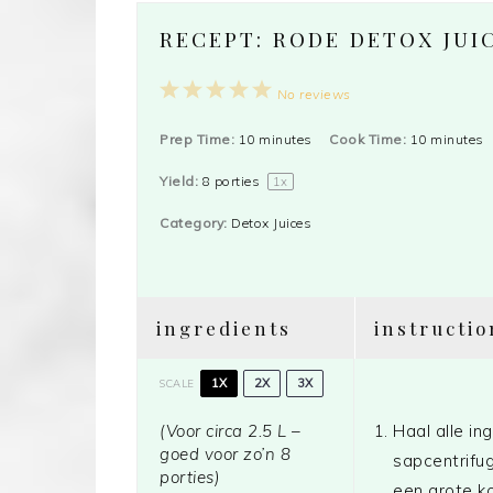
RECEPT: RODE DETOX JUI
1
2
3
4
5
No reviews
Star
Stars
Stars
Stars
Stars
Prep Time:
10 minutes
Cook Time:
10 minutes
Yield:
8
porties
1
x
Category:
Detox Juices
ingredients
instructio
1X
2X
3X
SCALE
(Voor circa 2.5 L –
Haal alle in
goed voor zo’n 8
sapcentrifug
porties)
een grote k