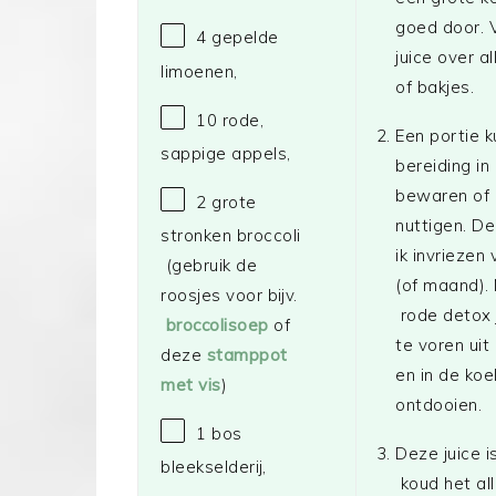
goed door. 
4
gepelde
juice over a
limoenen,
of bakjes.
10
rode,
Een portie k
sappige appels,
bereiding in
bewaren of
2
grote
nuttigen. D
stronken broccoli
ik invriezen
(gebruik de
(of maand).
roosjes voor bijv.
rode detox 
broccolisoep
of
te voren uit
deze
stamppot
en in de koe
met vis
)
ontdooien.
1
bos
Deze juice i
bleekselderij,
koud het all