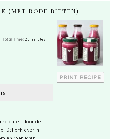
CE (MET RODE BIETEN)
Total Time:
20 minutes
PRINT RECIPE
ns
grediënten door de
e. Schenk over in
om en roer even