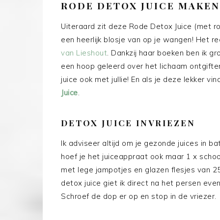
RODE DETOX JUICE MAKEN
Uiteraard zit deze Rode Detox Juice (met rod
een heerlijk blosje van op je wangen! Het r
van Lieshout
. Dankzij haar boeken ben ik g
een hoop geleerd over het lichaam ontgiften
juice ook met jullie! En als je deze lekker 
Juice
.
DETOX JUICE INVRIEZEN
Ik adviseer altijd om je gezonde juices in b
hoef je het juiceappraat ook maar 1 x scho
met lege jampotjes en glazen flesjes van 2
detox juice giet ik direct na het persen even
Schroef de dop er op en stop in de vriezer.