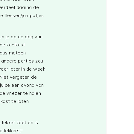
Verdeel daarna de
lle flessen/jampotjes
un je op de dag van
 de koelkast
 dus meteen
e andere porties zou
 voor later in de week
 Niet vergeten de
juice een avond van
 de vriezer te halen
lkast te laten
s lekker zoet en is
erlekkerst!