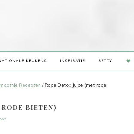
NAV
NATIONALE KEUKENS
INSPIRATIE
BETTY
SOC
ME
moothie Recepten
/
Rode Detox Juice (met rode
 RODE BIETEN)
geer