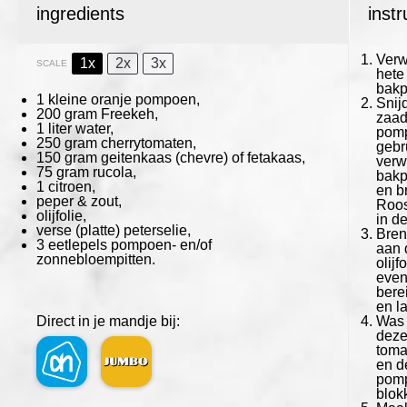
ingredients
instr
Verw
1x
2x
3x
SCALE
hete
bakp
1
kleine oranje pompoen,
Snij
200 gram
Freekeh,
zaad
1
liter water,
pomp
250 gram
cherrytomaten,
gebr
150 gram
geitenkaas (chevre) of fetakaas,
verw
75 gram
rucola,
bakp
1
citroen,
en b
peper & zout,
Roos
olijfolie,
in d
verse (platte) peterselie,
Bren
3
eetlepels pompoen- en/of
aan d
zonnebloempitten.
olijf
even
bere
en la
Direct in je mandje bij:
Was 
deze
toma
en d
pomp
blok