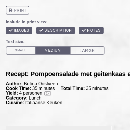
Recept: Pompoensalade met geitenkaas e
Author:
Betina Oostveen
Cook Time:
35 minutes
Total Time:
35 minutes
Yield:
4
personen
1
x
Category:
Lunch
Cuisine:
Italiaanse Keuken