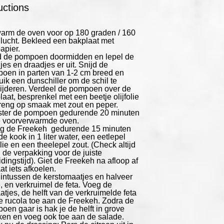
uctions
arm de oven voor op 180 graden / 160
 lucht. Bekleed een bakplaat met
apier.
d de pompoen doormidden en lepel de
jes en draadjes er uit. Snijd de
oen in parten van 1-2 cm breed en
uik een dunschiller om de schil te
ijderen. Verdeel de pompoen over de
laat, besprenkel met een beetje olijfolie
reng op smaak met zout en peper.
ter de pompoen gedurende 20 minuten
e voorverwarmde oven.
g de Freekeh gedurende 15 minuten
e kook in 1 liter water, een eetlepel
olie en een theelepel zout. (Check altijd
 de verpakking voor de juiste
idingstijd). Giet de Freekeh na afloop af
at iets afkoelen.
intussen de kerstomaatjes en halveer
, en verkruimel de feta. Voeg de
atjes, de helft van de verkruimelde feta
e rucola toe aan de Freekeh. Zodra de
oen gaar is hak je de helft in grove
ken en voeg ook toe aan de salade.