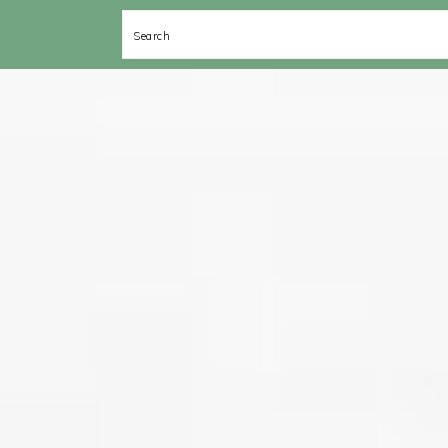
Search
Spring
Door
Spring
Spring
naar
naar
naar
naar
de
de
de
de
hoofdnavigatie
hoofd
eerste
voettekst
inhoud
sidebar