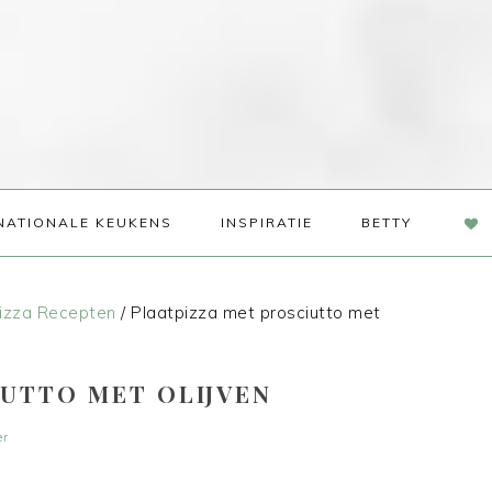
NAV
NATIONALE KEUKENS
INSPIRATIE
BETTY
SOC
ME
izza Recepten
/
Plaatpizza met prosciutto met
IUTTO MET OLIJVEN
er