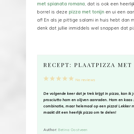
met spianata romana
, dat is ook een heerli
borrel is deze
pizza met tonijn
en ui een aan
af! En als je pittige salami in huis hebt dan
denk dat jullie inmiddels wel snappen dat piz
RECEPT: PLAATPIZZA MET
1
2
3
4
5
No reviews
Star
Stars
Stars
Stars
Stars
De volgende keer dat je trek krijgt in pizza, kan ik
prosciutto ham en olijven aanraden. Ham en kaas z
combinatie, maar helemaal op een pizza! Lekker me
maakt dit een heerlijk pizza om te delen!
Author:
Betina Oostveen