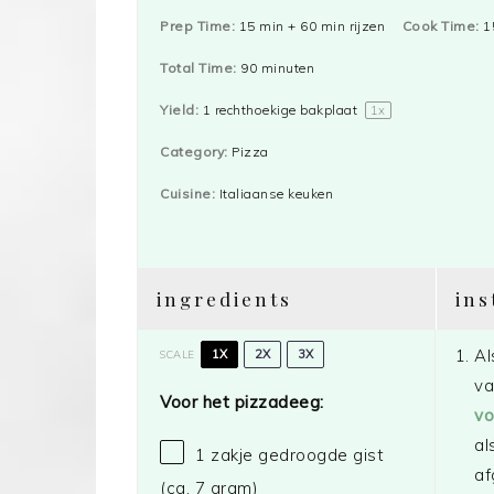
Prep Time:
15 min + 60 min rijzen
Cook Time:
1
Total Time:
90 minuten
Yield:
1
rechthoekige bakplaat
1
x
Category:
Pizza
Cuisine:
Italiaanse keuken
ingredients
ins
Al
1X
2X
3X
SCALE
va
Voor het pizzadeeg:
vo
al
1
zakje gedroogde gist
af
(ca.
7 gram
)