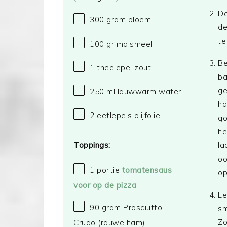
De
300 gram
bloem
d
te
100
gr maismeel
Be
1
theelepel zout
ba
ge
250
ml lauwwarm water
ha
2
eetlepels olijfolie
go
he
la
Toppings:
oo
1
portie
tomatensaus
op
voor op de pizza
Le
90 gram
Prosciutto
sm
Zo
Crudo (rauwe ham)