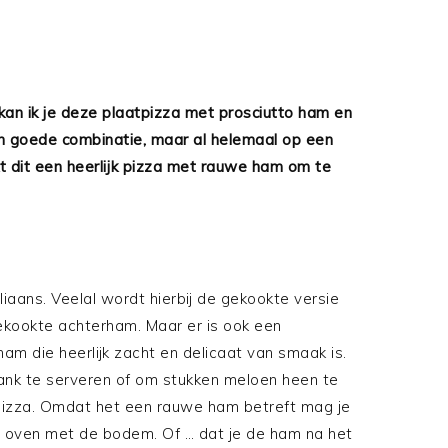
, kan ik je deze plaatpizza met prosciutto ham en
een goede combinatie, maar al helemaal op een
kt dit een heerlijk pizza met rauwe ham om te
taliaans. Veelal wordt hierbij de gekookte versie
gekookte achterham. Maar er is ook een
am die heerlijk zacht en delicaat van smaak is.
ank te serveren of om stukken meloen heen te
 pizza. Omdat het een rauwe ham betreft mag je
de oven met de bodem. Of … dat je de ham na het