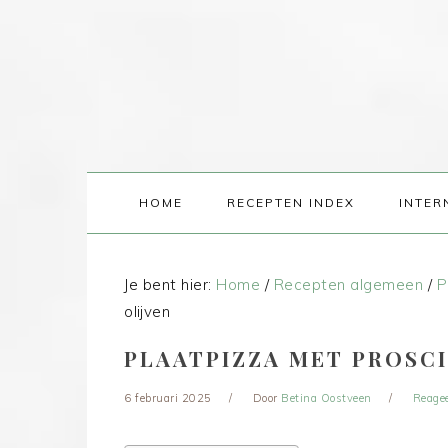
HOME
RECEPTEN INDEX
INTER
Je bent hier:
Home
/
Recepten algemeen
/
P
olijven
PLAATPIZZA MET PROSC
6 februari 2025
Door
Betina Oostveen
Reage