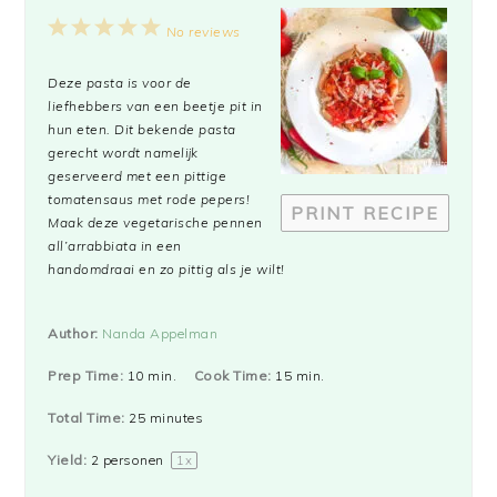
1
2
3
4
5
No reviews
Star
Stars
Stars
Stars
Stars
Deze pasta is voor de
liefhebbers van een beetje pit in
hun eten. Dit bekende pasta
gerecht wordt namelijk
geserveerd met een pittige
tomatensaus met rode pepers!
PRINT RECIPE
Maak deze vegetarische pennen
all’arrabbiata in een
handomdraai en zo pittig als je wilt!
Author:
Nanda Appelman
Prep Time:
10 min.
Cook Time:
15 min.
Total Time:
25 minutes
Yield:
2
personen
1
x