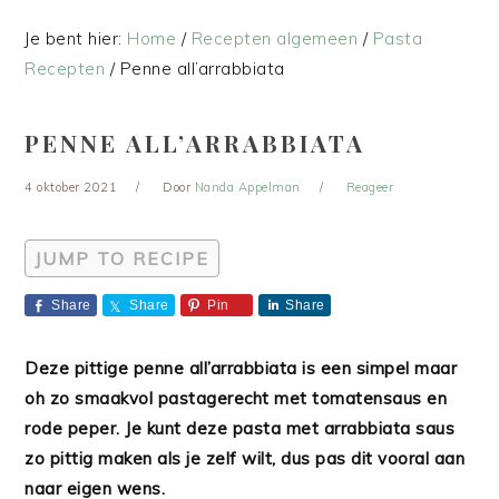
Je bent hier:
Home
/
Recepten algemeen
/
Pasta
Recepten
/
Penne all’arrabbiata
PENNE ALL’ARRABBIATA
4 oktober 2021
Door
Nanda Appelman
Reageer
JUMP TO RECIPE
Share
Share
Pin
Share
Deze pittige penne all’arrabbiata is een simpel maar
oh zo smaakvol pastagerecht met tomatensaus en
rode peper. Je kunt deze pasta met arrabbiata saus
zo pittig maken als je zelf wilt, dus pas dit vooral aan
naar eigen wens.