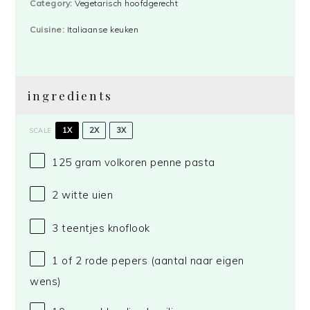
Category:
Vegetarisch hoofdgerecht
Cuisine:
Italiaanse keuken
ingredients
1X
2X
3X
SCALE
125 gram
volkoren penne pasta
2
witte uien
3
teentjes knoflook
1
of 2 rode pepers (aantal naar eigen
wens)