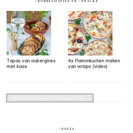
#BORRELHAPJES EN #SNACKS
Tapas van aubergines
4x Flammkuchen maken
met kaas
van wraps (video)
MEER BORRELHAPJES RECEPTEN →
#PASTA