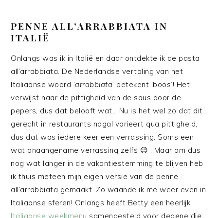
PENNE ALL’ARRABBIATA IN
ITALIË
Onlangs was ik in Italië en daar ontdekte ik de pasta
all’arrabbiata. De Nederlandse vertaling van het
Italiaanse woord ‘
arrabbiata
‘ betekent ‘boos’! Het
verwijst naar de pittigheid van de saus door de
pepers, dus dat belooft wat… Nu is het wel zo dat dit
gerecht in restaurants nogal varieert qua pittigheid,
dus dat was iedere keer een verrassing. Soms een
wat onaangename verrassing zelfs 😉 . Maar om dus
nog wat langer in de vakantiestemming te blijven heb
ik thuis meteen mijn eigen versie van de penne
all’arrabbiata gemaakt. Zo waande ik me weer even in
Italiaanse sferen! Onlangs heeft Betty een heerlijk
Italiaanse weekmenu
samengesteld voor degene die