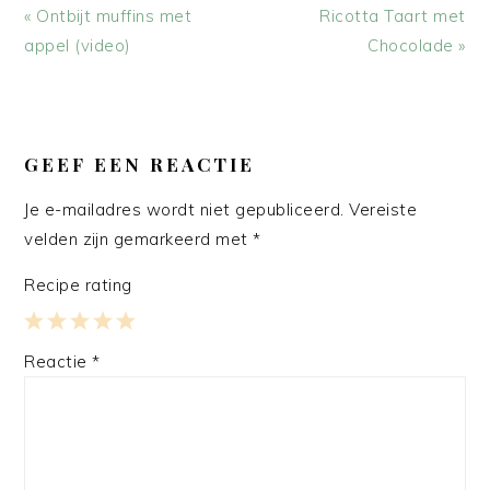
Vorig
Volgend
« Ontbijt muffins met
Ricotta Taart met
bericht:
bericht:
appel (video)
Chocolade »
LEES
INTERACTIES
GEEF EEN REACTIE
Je e-mailadres wordt niet gepubliceerd.
Vereiste
velden zijn gemarkeerd met
*
Recipe rating
1
2
3
4
5
Reactie
*
Star
Stars
Stars
Stars
Stars