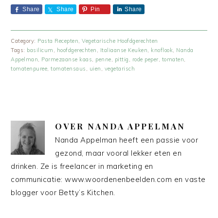
Share
Share
Pin
Share
Category:
Pasta Recepten
,
Vegetarische Hoofdgerechten
Tags:
basilicum
,
hoofdgerechten
,
Italiaanse Keuken
,
knoflook
,
Nanda
Appelman
,
Parmezaanse kaas
,
penne
,
pittig
,
rode peper
,
tomaten
,
tomatenpuree
,
tomatensaus
,
uien
,
vegetarisch
OVER
NANDA APPELMAN
Nanda Appelman heeft een passie voor
gezond, maar vooral lekker eten en
drinken. Ze is freelancer in marketing en
communicatie: www.woordenenbeelden.com en vaste
blogger voor Betty’s Kitchen.