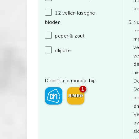
mi
pe
12
vellen lasagne
Nu
bladen,
ee
peper & zout,
me
ve
olijfolie.
ve
de
hi
Direct in je mandje bij:
De
1
Da
pl
en
Ve
ov
sl