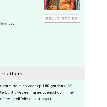
.
PRINT RECIPE
Time:
1 uur
tructions
rwarm de oven voor op
180 graden
(165
te lucht). Vet een ruime ovenschaal in met
n beetje olijfolie en zet apart.