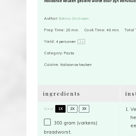
Italiaanse keuken gesierd wordt door zijn eenvoud
Author:
Betina Oostveen
Prep Time:
20 min.
Cook Time:
40 min.
Total 
Yield:
4
personen
1
x
Category:
Pasta
Cuisine:
Italiaanse keuken
ingredients
ins
Ve
1X
2X
3X
SCALE
he
300 gram
(varkens)
ee
braadworst,