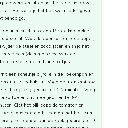
ijp de worsten uit en hak het vlees in grove
ukjes. Het velletje hebben we in ieder geval
et benodigd.
l de ui en snijd in blokjes. Pel de knoflook en
rs deze uit. Was de paprika’s en rode peper,
rwijder de steel en zaadlijsten en snijd het
uchtvlees in (kleine) blokjes. Was de
bergines en snijd in dunne plakjes.
rhit een scheutje olijfolie in de koekenpan en
k hierin het gehakt rul. Voeg de ui en knoflook
e en bak glazig gedurende 1-2 minuten. Voeg
prika toe en bak mee gedurende 3-4
nuten. Giet het blik gepelde tomaten en
sata di pomodoro
erbij, samen met basilicum
 breng het geheel aan de kook gedurende 10