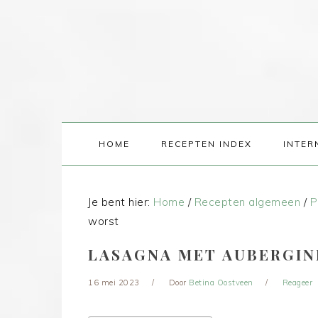
HOME
RECEPTEN INDEX
INTER
Je bent hier:
Home
/
Recepten algemeen
/
P
worst
LASAGNA MET AUBERGIN
16 mei 2023
Door
Betina Oostveen
Reageer