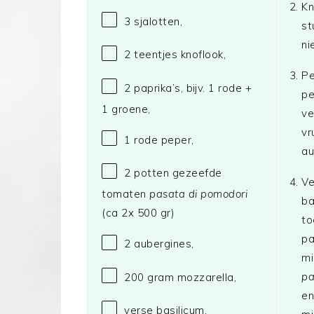
Kn
3
sjalotten,
st
ni
2
teentjes knoflook,
Pe
2
paprika’s, bijv. 1 rode +
pe
1 g
roene,
ve
vr
1
rode peper,
au
2
potten gezeefde
Ve
tomaten
pasata di pomodori
ba
(ca 2x
500
gr)
to
pa
2
aubergines,
mi
pa
200 gram
mozzarella,
en
verse basilicum,