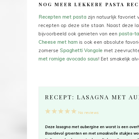
NOG MEER LEKKERE PASTA RE
Recepten met pasta
zijn natuurlijk favorie
recepten op deze site staan. Naast deze l
bijvoorbeeld ook genieten van een
pasta-ta
Cheese met ham
is ook een absolute favori
zomerse
Spaghetti Vongole
met zeevruchte
met romige avocado saus
! Eet smakelijk alv
RECEPT: LASAGNA MET A
1
2
3
4
5
No reviews
Star
Stars
Stars
Stars
Stars
Deze lasagna met aubergine en worst is een overh
Boordevol groenten en met smaakvolle stukjes wors