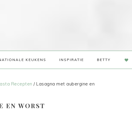
NAV
NATIONALE KEUKENS
INSPIRATIE
BETTY
SOC
ME
asta Recepten
/
Lasagna met aubergine en
E EN WORST