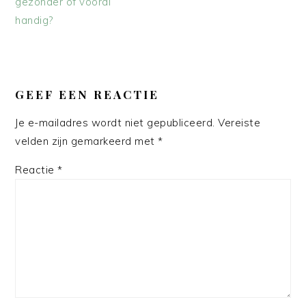
gezonder of vooral
handig?
LEES
INTERACTIES
GEEF EEN REACTIE
Je e-mailadres wordt niet gepubliceerd.
Vereiste
velden zijn gemarkeerd met
*
Reactie
*