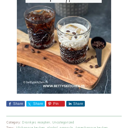
Share
Share
Pin
Share
Category:
Drankjes recepten
,
Uncategorized
Tags:
Afrikaanse keuken
,
alcohol
,
amarula
,
Amerikaanse keuken
,