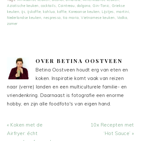
Aziatische keuken
,
cocktails
,
Cointreau
,
dalgona
,
Gin-Tonic
,
Griekse
keuken
,
ijs
,
ijskoffie
,
kahlua
,
koffie
,
Koreaanse keuken
,
Lijstjes
,
martini
,
Nederlandse keuken
,
nespresso
,
tia maria
,
Vietnamese keuken
,
Vodka
,
zomer
OVER
BETINA OOSTVEEN
Betina Oostveen houdt erg van eten en
koken. Inspiratie komt vaak van reizen
naar (verre) landen en een multiculturele familie- en
vriendenkring. Daarnaast is fotografie een enorme
hobby, en zijn alle foodfoto's van eigen hand.
Vorig
Volgend
« Koken met de
10x Recepten met
bericht:
bericht:
Airfryer: écht
‘Hot Sauce’ »