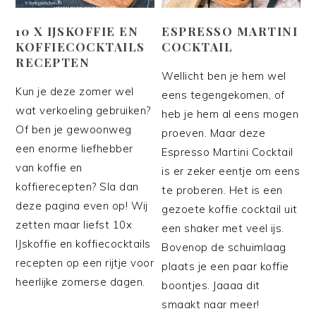
10 X IJSKOFFIE EN
ESPRESSO MARTINI
KOFFIECOCKTAILS
COCKTAIL
RECEPTEN
Wellicht ben je hem wel
Kun je deze zomer wel
eens tegengekomen, of
wat verkoeling gebruiken?
heb je hem al eens mogen
Of ben je gewoonweg
proeven. Maar deze
een enorme liefhebber
Espresso Martini Cocktail
van koffie en
is er zeker eentje om eens
koffierecepten? Sla dan
te proberen. Het is een
deze pagina even op! Wij
gezoete koffie cocktail uit
zetten maar liefst 10x
een shaker met veel ijs.
IJskoffie en koffiecocktails
Bovenop de schuimlaag
recepten op een rijtje voor
plaats je een paar koffie
heerlijke zomerse dagen.
boontjes. Jaaaa dit
smaakt naar meer!