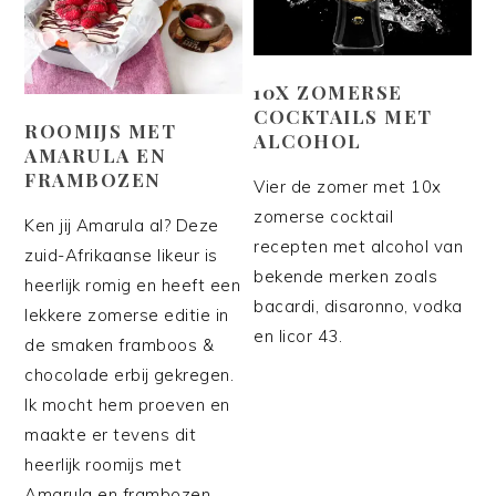
10X ZOMERSE
COCKTAILS MET
ROOMIJS MET
ALCOHOL
AMARULA EN
FRAMBOZEN
Vier de zomer met 10x
zomerse cocktail
Ken jij Amarula al? Deze
recepten met alcohol van
zuid-Afrikaanse likeur is
bekende merken zoals
heerlijk romig en heeft een
bacardi, disaronno, vodka
lekkere zomerse editie in
en licor 43.
de smaken framboos &
chocolade erbij gekregen.
Ik mocht hem proeven en
maakte er tevens dit
heerlijk roomijs met
Amarula en frambozen