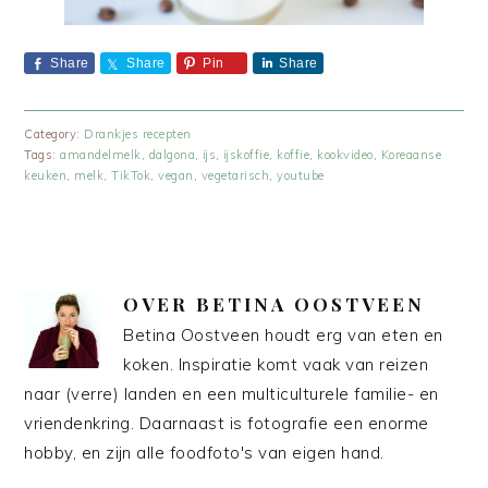
Share
Share
Pin
Share
Category:
Drankjes recepten
Tags:
amandelmelk
,
dalgona
,
ijs
,
ijskoffie
,
koffie
,
kookvideo
,
Koreaanse
keuken
,
melk
,
TikTok
,
vegan
,
vegetarisch
,
youtube
OVER
BETINA OOSTVEEN
Betina Oostveen houdt erg van eten en
koken. Inspiratie komt vaak van reizen
naar (verre) landen en een multiculturele familie- en
vriendenkring. Daarnaast is fotografie een enorme
hobby, en zijn alle foodfoto's van eigen hand.