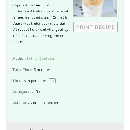
afgetopt met een
fluffy
koffieroom! Dalgona koffie maak
je heel eenvoudig zelf! En het is
daarom ook niet voor niets dat
PRINT RECIPE
dit recept helemaal viral gaat op
TikTok, Youtube, Instagram en
meer!
Author:
Betina Oostveen
Total Time:
5 minuten
Yield:
3
–
4
personen
1
x
Category:
Koffie
Cuisine:
Aziatische keuken