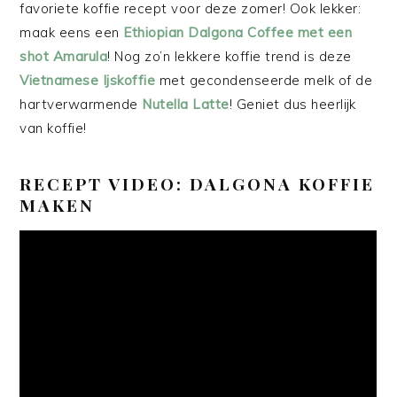
favoriete koffie recept voor deze zomer! Ook lekker:
maak eens een
Ethiopian Dalgona Coffee met een
shot Amarula
! Nog zo’n lekkere koffie trend is deze
Vietnamese Ijskoffie
met gecondenseerde melk of de
hartverwarmende
Nutella Latte
! Geniet dus heerlijk
van koffie!
RECEPT VIDEO: DALGONA KOFFIE
MAKEN