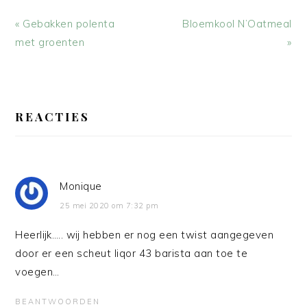
Vorig
Volgend
« Gebakken polenta
Bloemkool N’Oatmeal
bericht:
bericht:
met groenten
»
LEES
INTERACTIES
REACTIES
Monique
25 mei 2020 om 7:32 pm
Heerlijk….. wij hebben er nog een twist aangegeven
door er een scheut liqor 43 barista aan toe te
voegen…
BEANTWOORDEN