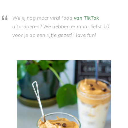
Wil jij nog meer viral food
van TikTok
uitproberen? We hebben er maar liefst 10
voor je op een rijtje gezet! Have fun!