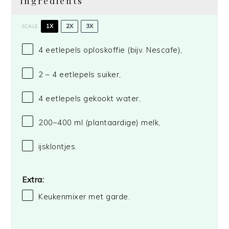
ingredients
1X
2X
3X
SCALE
4
eetlepels oploskoffie (bijv. Nescafe),
2
– 4 eetlepels suiker,
4
eetlepels gekookt water,
200
–
400
ml (plantaardige) melk,
ijsklontjes.
Extra:
Keukenmixer met garde.