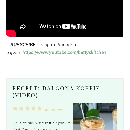
+
SUBSCRIBE
om op de hoogte te
blijven:
https://www.youtube.com/bettyskitchen
RECEPT: DALGONA KOFFIE
(VIDEO)
1
2
3
4
5
No reviews
Star
Stars
Stars
Stars
Stars
Dit is de nieuwste koffie hype uit
Zuid-Korea! IJskoude melk