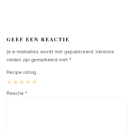
GEEF EEN REACTIE
Je e-mailadres wordt niet gepubliceerd.
Vereiste
velden zijn gemarkeerd met
*
Recipe rating
1
2
3
4
5
Reactie
*
Star
Stars
Stars
Stars
Stars