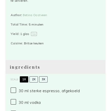
te serveren.
Author:
Betina Oostveen
Total Time:
5 minuten
Yield:
1
glas
1
x
Cuisine:
Britse keuken
ingredients
1X
2X
3X
SCALE
30
ml sterke espresso, afgekoeld
30
ml vodka