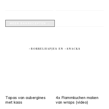
Recepten
citroen
MEER BAKRECEPTEN →
#BORRELHAPJES EN #SNACKS
Tapas van aubergines
4x Flammkuchen maken
met kaas
van wraps (video)