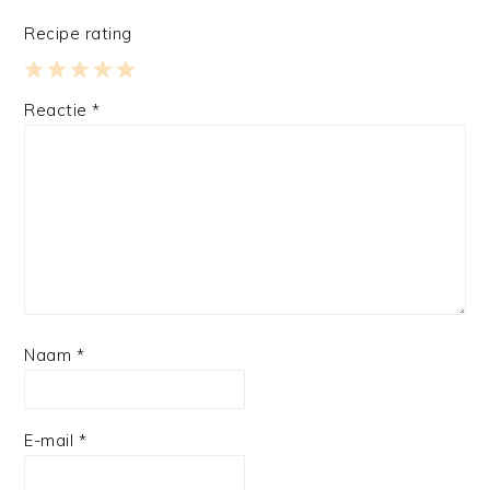
Recipe rating
1
2
3
4
5
Reactie
*
Star
Stars
Stars
Stars
Stars
Naam
*
E-mail
*