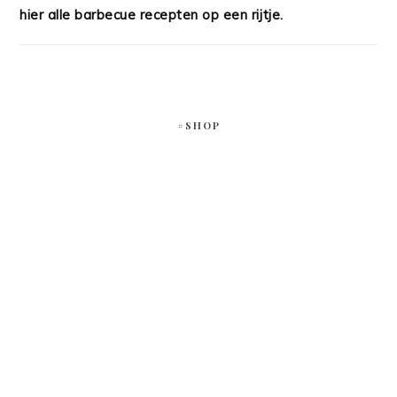
De barbecue staat hier heel het jaar door aan! Bekijk
hier alle barbecue recepten op een rijtje.
#SHOP