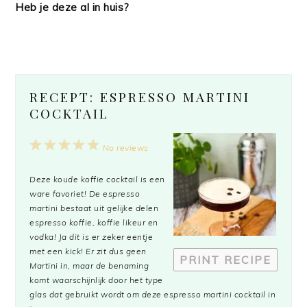
Heb je deze al in huis?
RECEPT: ESPRESSO MARTINI
COCKTAIL
1
2
3
4
5
No reviews
Star
Stars
Stars
Stars
Stars
Deze koude koffie cocktail is een
ware favoriet! De espresso
martini bestaat uit gelijke delen
espresso koffie, koffie likeur en
vodka! Ja dit is er zeker eentje
met een kick! Er zit dus geen
PRINT RECIPE
Martini in, maar de benaming
komt waarschijnlijk door het type
glas dat gebruikt wordt om deze espresso martini cocktail in