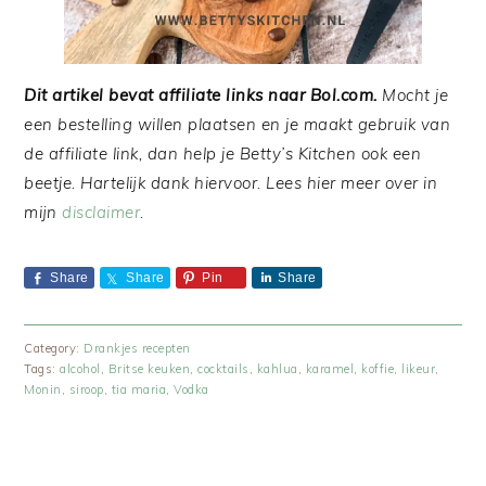
Dit artikel bevat affiliate links naar Bol.com.
Mocht je
een bestelling willen plaatsen en je maakt gebruik van
de affiliate link, dan help je Betty’s Kitchen ook een
beetje. Hartelijk dank hiervoor. Lees hier meer over in
mijn
disclaimer
.
Share
Share
Pin
Share
Category:
Drankjes recepten
Tags:
alcohol
,
Britse keuken
,
cocktails
,
kahlua
,
karamel
,
koffie
,
likeur
,
Monin
,
siroop
,
tia maria
,
Vodka