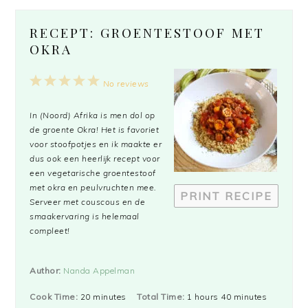
RECEPT: GROENTESTOOF MET
OKRA
1
2
3
4
5
No reviews
Star
Stars
Stars
Stars
Stars
In (Noord) Afrika is men dol op
de groente Okra! Het is favoriet
voor stoofpotjes en ik maakte er
dus ook een heerlijk recept voor
een vegetarische groentestoof
met okra en peulvruchten mee.
PRINT RECIPE
Serveer met couscous en de
smaakervaring is helemaal
compleet!
Author:
Nanda Appelman
Cook Time:
20 minutes
Total Time:
1 hours 40 minutes