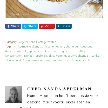
Share
Share
Pin
Share
Category:
Vegetarische Hoofdgerechten
Tags:
Afrikaanse keuken
,
Caribische Keuken
,
chana dal
,
couscous
,
duivenerwten
,
Egyptische keuken
,
erwten
,
groenten
,
healthy
,
kikkererwten
,
Nanda Appelman
,
okra
,
Paprika
,
peulvruchten
,
Sri Lanka
,
stoofschotel
,
Surinaamse keuken
,
tomaten
,
toor dal
,
vegetarisch
OVER
NANDA APPELMAN
Nanda Appelman heeft een passie voor
gezond, maar vooral lekker eten en