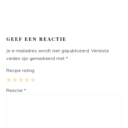
GEEF EEN REACTIE
Je e-mailadres wordt niet gepubliceerd.
Vereiste
velden zijn gemarkeerd met
*
Recipe rating
1
2
3
4
5
Reactie
*
Star
Stars
Stars
Stars
Stars