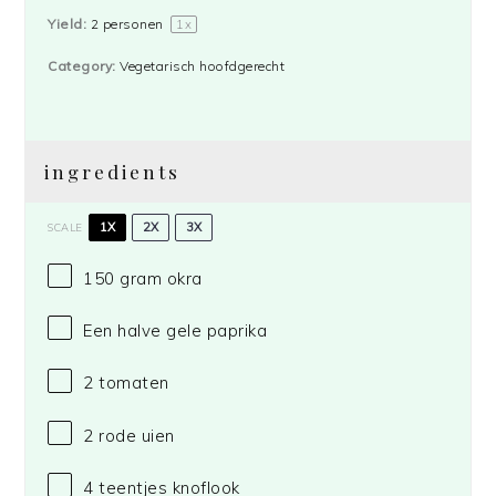
Yield:
2
personen
1
x
Category:
Vegetarisch hoofdgerecht
ingredients
1X
2X
3X
SCALE
150 gram
okra
Een halve gele paprika
2
tomaten
2
rode uien
4
teentjes knoflook