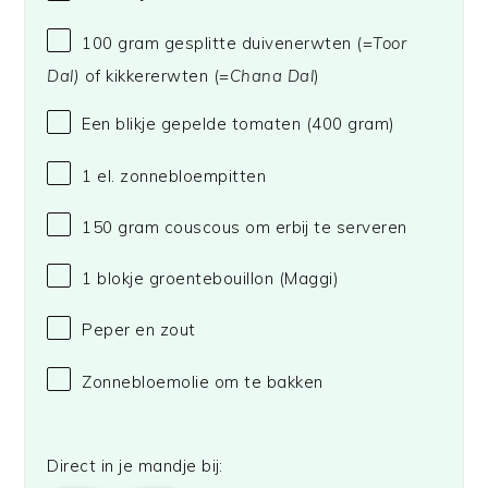
100 gram
gesplitte duivenerwten (=
Toor
Dal)
of kikkererw
ten
(=
Chana Dal
)
Een blikje gepelde tomaten (400 gram)
1
el. zonnebloempitten
150 gram
couscous om erbij te serveren
1
blokje groentebouillon
(Maggi)
Peper en zout
Zonnebloemolie om te bakken
Direct in je mandje bij: