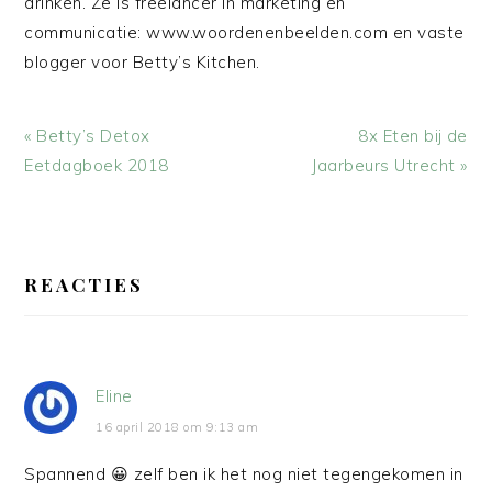
drinken. Ze is freelancer in marketing en
communicatie: www.woordenenbeelden.com en vaste
blogger voor Betty’s Kitchen.
Vorig
Volgend
« Betty’s Detox
8x Eten bij de
bericht:
bericht:
Eetdagboek 2018
Jaarbeurs Utrecht »
LEES
INTERACTIES
REACTIES
Eline
16 april 2018 om 9:13 am
Spannend 😀 zelf ben ik het nog niet tegengekomen in