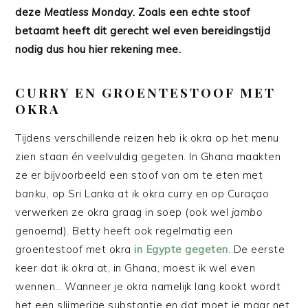
deze
Meatless Monday
. Zoals een echte stoof
betaamt heeft dit gerecht wel even bereidingstijd
nodig dus hou hier rekening mee.
CURRY EN GROENTESTOOF MET
OKRA
Tijdens verschillende reizen heb ik okra op het menu
zien staan én veelvuldig gegeten. In Ghana maakten
ze er bijvoorbeeld een stoof van om te eten met
banku
, op Sri Lanka at ik okra curry en op Curaçao
verwerken ze okra graag in soep (ook wel
jambo
genoemd). Betty heeft ook regelmatig een
groentestoof met okra
in Egypte gegeten
. De eerste
keer dat ik okra at, in Ghana, moest ik wel even
wennen… Wanneer je okra namelijk lang kookt wordt
het een slijmerige substantie en dat moet je maar net