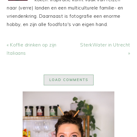
naar (verre) landen en een multiculturele familie- en
vriendenkring. Daarnaast is fotografie een enorme
hobby, en zijn alle foodfoto's van eigen hand.
Vorig
Volgend
« Koffie drinken op zijn
SterkWater in Utrecht
bericht:
bericht:
Italiaans
»
LOAD COMMENTS
PRIMAIRE
SIDEBAR