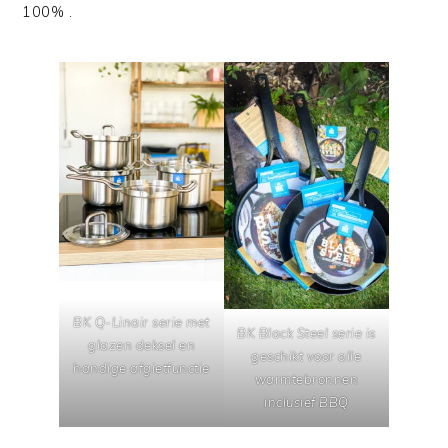
100% .
BK Q-Linair serie met
BK Black Steel serie is
glazen deksel en
geschikt voor alle
handige afgietfunctie
warmtebronnen
inclusief BBQ