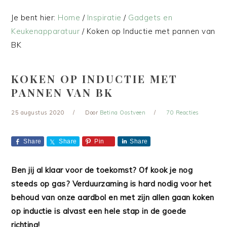
Je bent hier:
Home
/
Inspiratie
/
Gadgets en
Keukenapparatuur
/
Koken op Inductie met pannen van
BK
KOKEN OP INDUCTIE MET
PANNEN VAN BK
25 augustus 2020
Door
Betina Oostveen
70 Reacties
Share
Share
Pin
Share
Ben jij al klaar voor de toekomst? Of kook je nog
steeds op gas? Verduurzaming is hard nodig voor het
behoud van onze aardbol en met zijn allen gaan koken
op inductie is alvast een hele stap in de goede
richting!