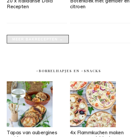
20 x Italiaanse Dolci
Boterkoek met gember en
Recepten
citroen
MEER BAKRECEPTEN →
#BORRELHAPJES EN #SNACKS
Tapas van aubergines
4x Flammkuchen maken