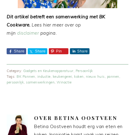
Dit artikel betreft een samenwerking met BK
Cookware.
Lees hier meer over op
mijn
disclaimer
pagina.
Share
Share
Pin
Share
Category:
Gadgets en Keukenapparatuur
,
Persoonlijk
Tags:
BK Pannen
,
inductie
,
keukengerei
,
koken
,
nieuw huis
,
pannen
,
persoonlijk
,
samenwerkingen
,
Winactie
OVER
BETINA OOSTVEEN
Betina Oostveen houdt erg van eten en
koken. Inspiratie komt vaak van reizen