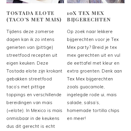
TOSTADA ELOTE
10X TEX MEX
(TACO’S MET MAIS)
BIJGERECHTEN
Tijdens deze zomerse
Op zoek naar lekkere
dagen kan ik zo intens
bijgerechten voor je Tex
genieten van (pittige)
Mex party? Breid je tex
streetfood recepten uit
mex gerechten uit en vul
eigen keuken. Deze
de eettafel met kleur en
Tostada elote zijn krokant
extra groenten. Denk aan
gebakken streetfood
Tex Mex bijgerechten
taco’s met pittige
zoals guacamole,
toppings en verschillende
ingelegde rode ui, mais
bereidingen van mais
salade, salsa’s,
(=elote). In Mexico is mais
homemade tortilla chips
onmisbaar in de keukens
en meer!
dus dit gerecht is echt