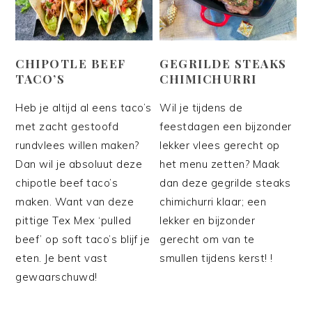
CHIPOTLE BEEF
GEGRILDE STEAKS
TACO’S
CHIMICHURRI
Heb je altijd al eens taco’s
Wil je tijdens de
met zacht gestoofd
feestdagen een bijzonder
rundvlees willen maken?
lekker vlees gerecht op
Dan wil je absoluut deze
het menu zetten? Maak
chipotle beef taco’s
dan deze gegrilde steaks
maken. Want van deze
chimichurri klaar; een
pittige Tex Mex ‘pulled
lekker en bijzonder
beef’ op soft taco’s blijf je
gerecht om van te
eten. Je bent vast
smullen tijdens kerst! !
gewaarschuwd!