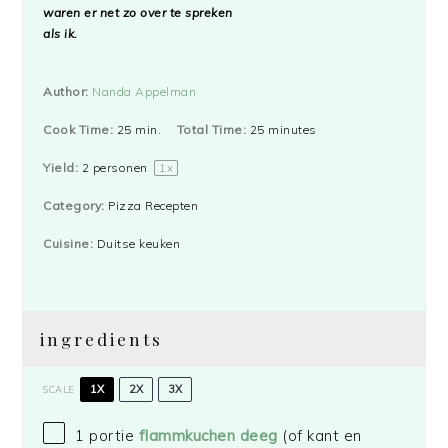
waren er net zo over te spreken
als ik.
Author:
Nanda Appelman
Cook Time:
25 min.
Total Time:
25 minutes
Yield:
2
personen
1
x
Category:
Pizza Recepten
Cuisine:
Duitse keuken
ingredients
1X
2X
3X
SCALE
1
portie
flammkuchen deeg
(of kant en