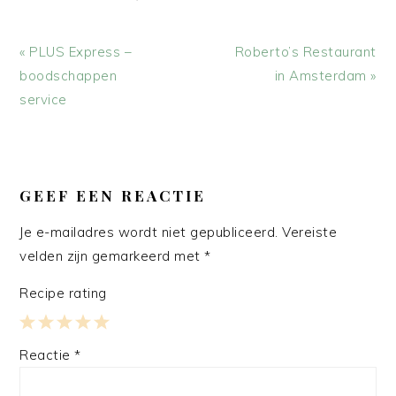
Vorig
Volgend
« PLUS Express –
Roberto’s Restaurant
bericht:
bericht:
boodschappen
in Amsterdam »
service
LEES
INTERACTIES
GEEF EEN REACTIE
Je e-mailadres wordt niet gepubliceerd.
Vereiste
velden zijn gemarkeerd met
*
Recipe rating
1
2
3
4
5
Reactie
*
Star
Stars
Stars
Stars
Stars