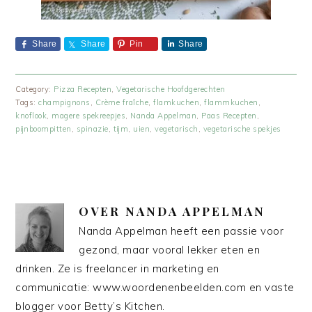
Share
Share
Pin
Share
Category:
Pizza Recepten
,
Vegetarische Hoofdgerechten
Tags:
champignons
,
Crème fraîche
,
flamkuchen
,
flammkuchen
,
knoflook
,
magere spekreepjes
,
Nanda Appelman
,
Paas Recepten
,
pijnboompitten
,
spinazie
,
tijm
,
uien
,
vegetarisch
,
vegetarische spekjes
OVER
NANDA APPELMAN
Nanda Appelman heeft een passie voor
gezond, maar vooral lekker eten en
drinken. Ze is freelancer in marketing en
communicatie: www.woordenenbeelden.com en vaste
blogger voor Betty’s Kitchen.