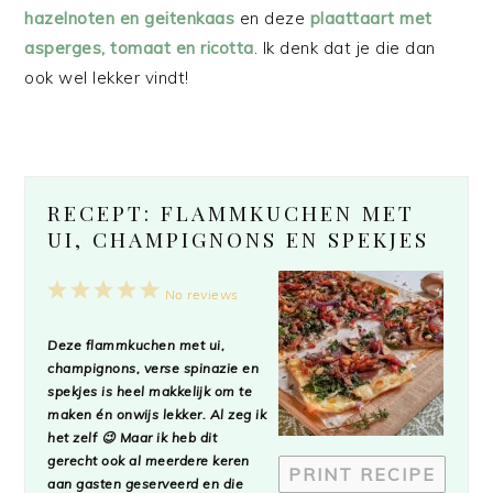
hazelnoten en geitenkaas
en deze
plaattaart met
asperges, tomaat en ricotta
. Ik denk dat je die dan
ook wel lekker vindt!
RECEPT: FLAMMKUCHEN MET
UI, CHAMPIGNONS EN SPEKJES
1
2
3
4
5
No reviews
Star
Stars
Stars
Stars
Stars
Deze flammkuchen met ui,
champignons, verse spinazie en
spekjes is heel makkelijk om te
maken én onwijs lekker. Al zeg ik
het zelf 😉 Maar ik heb dit
gerecht ook al meerdere keren
PRINT RECIPE
aan gasten geserveerd en die