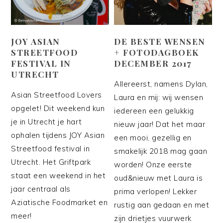
JOY ASIAN
DE BESTE WENSEN
STREETFOOD
+ FOTODAGBOEK
FESTIVAL IN
DECEMBER 2017
UTRECHT
Allereerst, namens Dylan,
Asian Streetfood Lovers
Laura en mij: wij wensen
opgelet! Dit weekend kun
iedereen een gelukkig
je in Utrecht je hart
nieuw jaar! Dat het maar
ophalen tijdens JOY Asian
een mooi, gezellig en
Streetfood festival in
smakelijk 2018 mag gaan
Utrecht. Het Griftpark
worden! Onze eerste
staat een weekend in het
oud&nieuw met Laura is
jaar centraal als
prima verlopen! Lekker
Aziatische Foodmarket en
rustig aan gedaan en met
meer!
zijn drietjes vuurwerk