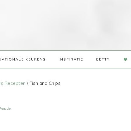
NAV
NATIONALE KEUKENS
INSPIRATIE
BETTY
SOC
ME
is Recepten
/
Fish and Chips
Reactie