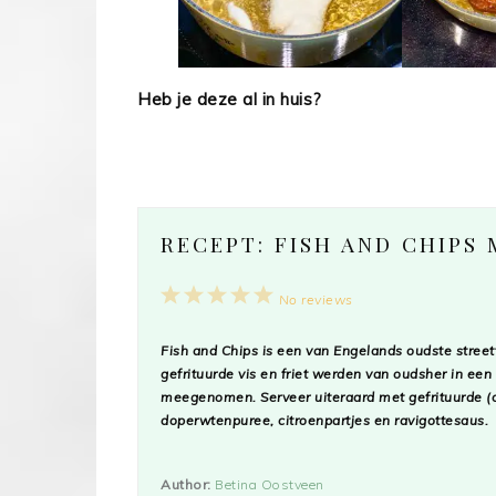
Heb je deze al in huis?
RECEPT: FISH AND CHIPS
1
2
3
4
5
No reviews
Star
Stars
Stars
Stars
Stars
Fish and Chips
is een van Engelands oudste street
gefrituurde vis en friet werden van oudsher in een
meegenomen. Serveer uiteraard met gefrituurde (o
doperwtenpuree, citroenpartjes en ravigottesaus.
Author:
Betina Oostveen