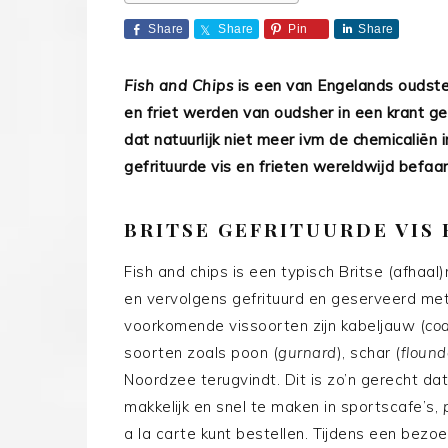
Share
Share
Pin
Share
Fish and Chips
is een van Engelands oudste
en friet werden van oudsher in een krant
dat natuurlijk niet meer ivm de chemicaliën
gefrituurde vis en frieten wereldwijd befaam
BRITSE GEFRITUURDE VIS 
Fish and chips is een typisch Britse (afhaal
en vervolgens gefrituurd en geserveerd me
voorkomende vissoorten zijn kabeljauw (
co
soorten zoals poon (
gurnard
), schar (
flound
Noordzee terugvindt. Dit is zo’n gerecht da
makkelijk en snel te maken in sportscafe’s,
a la carte kunt bestellen. Tijdens een bezo