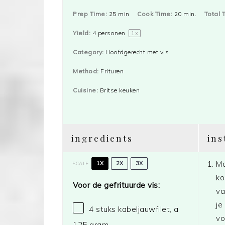
Prep Time:
25 min
Cook Time:
20 min.
Total 
Yield:
4
personen
1
x
Category:
Hoofdgerecht met vis
Method:
Frituren
Cuisine:
Britse keuken
ingredients
ins
Ma
1X
2X
3X
SCALE
ko
Voor de gefrituurde vis:
va
je
4
stuks kabeljauwfilet, a
vo
125 gram