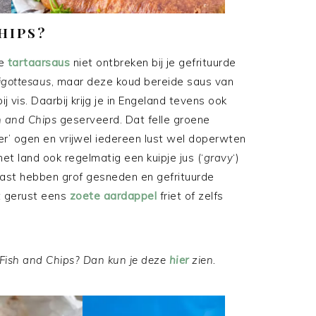
CHIPS?
ge
tartaarsaus
niet ontbreken bij je gefrituurde
igottesaus
, maar deze koud bereide saus van
 vis. Daarbij krijg je in Engeland tevens ook
h and Chips
geserveerd. Dat felle groene
er’ ogen en vrijwel iedereen lust wel doperwten
et land ook regelmatig een kuipje jus (‘
gravy
‘)
naast hebben grof gesneden en gefrituurde
et gerust eens
zoete aardappel
friet of zelfs
 Fish and Chips? Dan kun je deze
hier
zien.