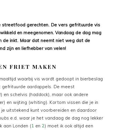
 streetfood gerechten. De vers gefrituurde vis
 gewikkeld en meegenomen. Vandaag de dag mag
 in de inkt. Maar dat neemt niet weg dat de
d zijn en liefhebber van velen!
EN FRIET MAKEN
)maaltijd waarbij vis wordt gedoopt in bierbeslag
t gefrituurde aardappels. De meest
d
) en schelvis (
haddock
), maar ook andere
er
) en wijting (
whiting
). Kortom vissen die je in
t je uitstekend kunt voorbereiden en daardoor
pubs
e.d. waar je het vandaag de dag nog lekker
ek aan Londen (
1
en
2
) moet ik ook altijd een