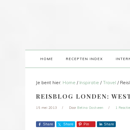
HOME
RECEPTEN INDEX
INTER
Je bent hier:
Home
/
Inspiratie
/
Travel
/
Reis
REISBLOG LONDEN: WES
15 mei 2013
Door
Betina Oostveen
1 Reactie
Share
Share
Pin
Share