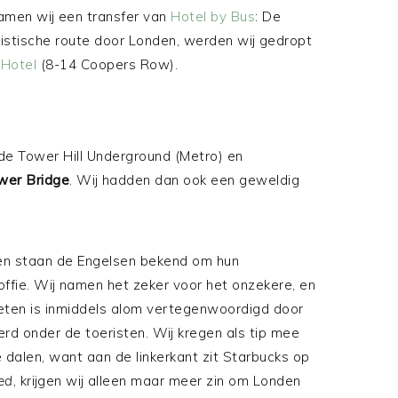
amen wij een transfer van
Hotel by Bus
: De
ristische route door Londen, werden wij gedropt
 Hotel
(8-14 Coopers Row).
 de Tower Hill Underground (Metro) en
wer Bridge
. Wij hadden dan ook een geweldig
weten staan de Engelsen bekend om hun
offie. Wij namen het zeker voor het onzekere, en
eten is inmiddels alom vertegenwoordigd door
rd onder de toeristen. Wij kregen als tip mee
 dalen, want aan de linkerkant zit Starbucks op
ed
, krijgen wij alleen maar meer zin om Londen