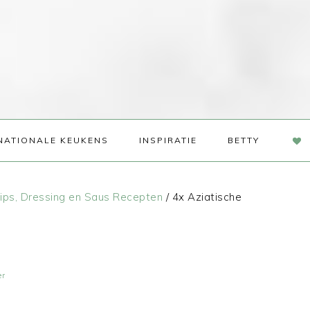
NAV
NATIONALE KEUKENS
INSPIRATIE
BETTY
SOC
ME
ips, Dressing en Saus Recepten
/
4x Aziatische
er