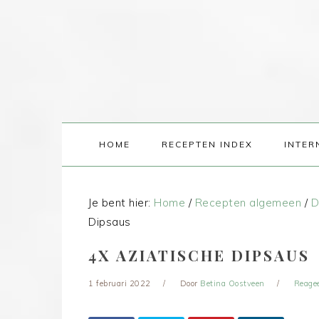
HOME
RECEPTEN INDEX
INTER
Je bent hier:
Home
/
Recepten algemeen
/
D
Dipsaus
4X AZIATISCHE DIPSAUS
1 februari 2022
Door
Betina Oostveen
Reage