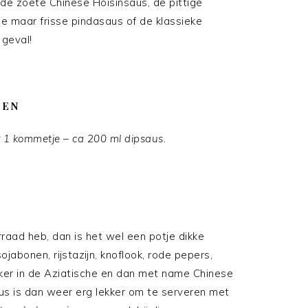
 de zoete Chinese Hoisinsaus, de pittige
e maar frisse pindasaus of de klassieke
 geval!
TEN
 1 kommetje – ca 200 ml dipsaus.
oorraad heb, dan is het wel een potje dikke
abonen, rijstazijn, knoflook, rode pepers,
aker in de Aziatische en dan met name Chinese
us is dan weer erg lekker om te serveren met