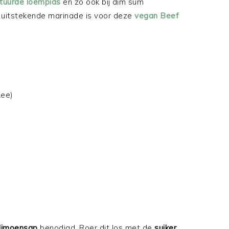
ituurde loempias
en zo ook bij dim sum
n uitstekende marinade is voor deze
vegan Beef
Kee)
limoensap
benodigd. Roer dit los met de
suiker
,