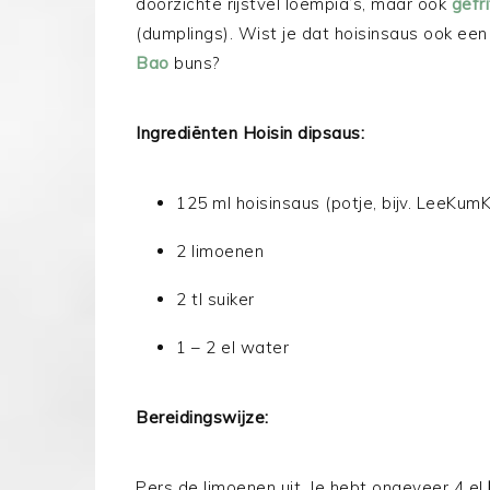
doorzichte rijstvel loempia’s, maar ook
gefr
(dumplings). Wist je dat hoisinsaus ook ee
Bao
buns?
Ingrediënten Hoisin dipsaus:
125 ml hoisinsaus (potje, bijv. LeeKum
2 limoenen
2 tl suiker
1 – 2 el water
Bereidingswijze:
Pers de limoenen uit. Je hebt ongeveer 4 el